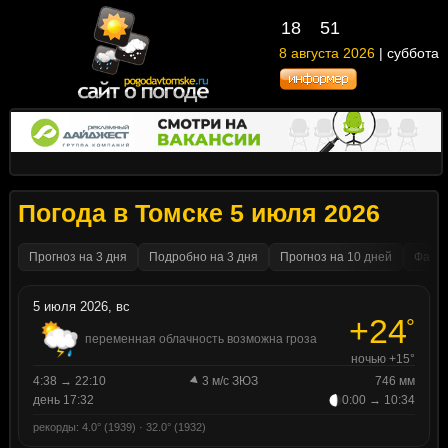
18
51
8 августа 2026
| суббота
Погода в Томске 5 июля 2026
Прогноз на 3 дня
Подробно на 3 дня
Прогноз на 10 дней
Факти
5 июля 2026, вс
+24
°
переменная облачность возможна гроза
ночью +15°
4:38 → 22:10
3 м/с ЗЮЗ
746 мм
день 17:32
0:00 → 10:34
рекорды: 4.0° (1939) · 32.0° (1932)