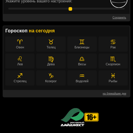
Укажите уровень вашего настроения:
Сохранить
Гороскоп
на сегодня
♈
♉
♊
♋
Овен
Телец
Близнецы
Рак
♌
♍
♎
♏
Лев
Дева
Весы
Скорпион
♐
♑
♒
♓
Стрелец
Козерог
Водолей
Рыбы
на ближайшие дни