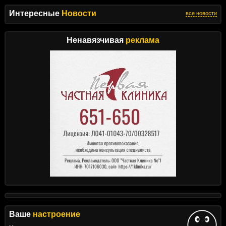
Интересные
Новости
все новости
Ненавязчивая
реклама
Ваше
настроение