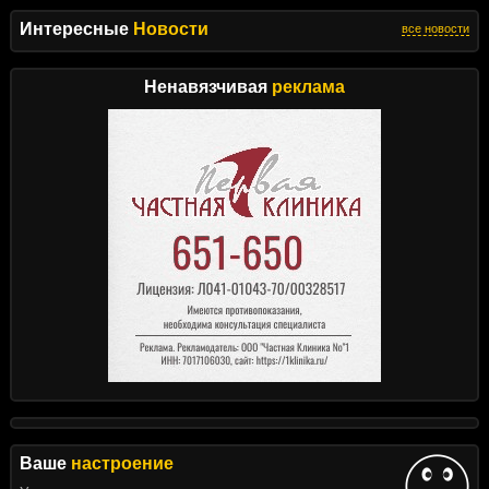
Интересные
Новости
все новости
Ненавязчивая
реклама
Ваше
настроение