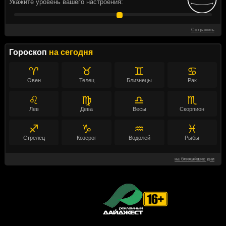
Укажите уровень вашего настроения:
Сохранить
Гороскоп
на сегодня
♈
♉
♊
♋
Овен
Телец
Близнецы
Рак
♌
♍
♎
♏
Лев
Дева
Весы
Скорпион
♐
♑
♒
♓
Стрелец
Козерог
Водолей
Рыбы
на ближайшие дни