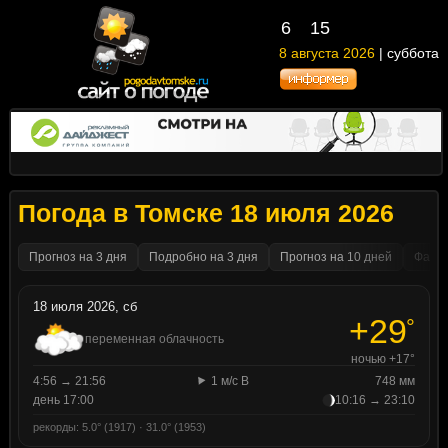
6
15
8 августа 2026
| суббота
Погода в Томске 18 июля 2026
Прогноз на 3 дня
Подробно на 3 дня
Прогноз на 10 дней
Факти
18 июля 2026, сб
+29
°
переменная облачность
ночью +17°
4:56 → 21:56
1 м/с В
748 мм
день 17:00
10:16 → 23:10
рекорды: 5.0° (1917) · 31.0° (1953)