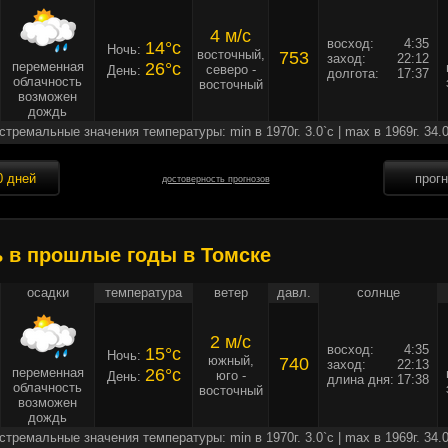
4 м/c
восход:
4:35
14°c
Ночь:
восточный,
753
заход:
22:12
переменная
26°c
северо -
День:
долгота:
17:37
облачность
восточный
возможен
дождь
стремальные значения температуры: min в 1970г. 3.0`c | max в 1969г. 34.0
0 дней
прог
достоверность прогнозов
ь в прошлые годы в Томске
осадки
температура
ветер
давл.
солнце
2 м/c
восход:
4:35
15°c
Ночь:
южный,
740
заход:
22:13
переменная
26°c
юго -
День:
длина дня:
17:38
облачность
восточный
возможен
дождь
стремальные значения температуры: min в 1970г. 3.0`c | max в 1969г. 34.0