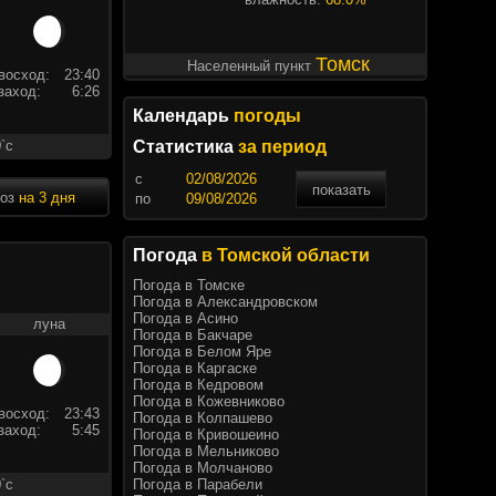
Томск
Населенный пункт
восход:
23:40
заход:
6:26
Календарь
погоды
`c
Статистика
за период
c
показать
ноз
на 3 дня
по
Погода
в Томской области
Погода в Томске
Погода в Александровском
Погода в Асино
луна
Погода в Бакчаре
Погода в Белом Яре
Погода в Каргаске
Погода в Кедровом
Погода в Кожевниково
восход:
23:43
Погода в Колпашево
заход:
5:45
Погода в Кривошеино
Погода в Мельниково
Погода в Молчаново
Погода в Парабели
`c