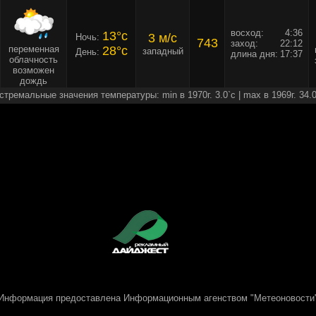
восход:
4:36
13°c
3 м/c
Ночь:
743
заход:
22:12
переменная
28°c
западный
День:
длина дня:
17:37
облачность
возможен
дождь
стремальные значения температуры: min в 1970г. 3.0`c | max в 1969г. 34.0
Информация предоставлена
Информационным агенством "Метеоновости