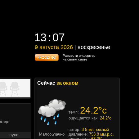
13
07
13
07
9 августа 2026
| воскресенье
9 августа 2026 | воскресенье
Размести информер
на своем сайте
Сейчас
за окном
24.2°c
темп:
ощущается как:
24.2°c
огода
ветер:
3-5 м/с южный
Малооблачно
давление:
753.8 мм.р.с.
луна
влажность:
68.0%