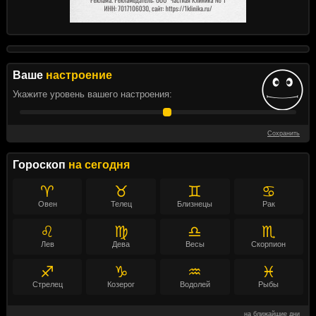
Ваше
настроение
Укажите уровень вашего настроения:
Сохранить
Гороскоп
на сегодня
♈
♉
♊
♋
Овен
Телец
Близнецы
Рак
♌
♍
♎
♏
Лев
Дева
Весы
Скорпион
♐
♑
♒
♓
Стрелец
Козерог
Водолей
Рыбы
на ближайшие дни