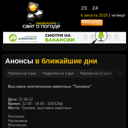
23
24
6 августа 2026
| четверг
Анонсы
в ближайшие дни
Прогноз на 3 дня
Подробно на 3 дня
Прогноз на 10 дней
Факти
Выставка экзотических животных "Тропики"
Дата:
21.06.12
Время:
12.00 - 19.00 - 100/130р
Место:
Тропики, выставка животных
Рептилии
Насекомые
Моллюски