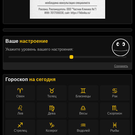
Ваше
настроение
Укажите уровень вашего настроения:
Сохранить
Гороскоп
на сегодня
♈
♉
♊
♋
Овен
Телец
Близнецы
Рак
♌
♍
♎
♏
Лев
Дева
Весы
Скорпион
♐
♑
♒
♓
Стрелец
Козерог
Водолей
Рыбы