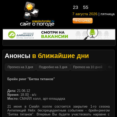
23
55
7 августа 2026
| пятница
Анонсы
в ближайшие дни
Прогноз на 3 дня
Подробно на 3 дня
Прогноз на 10 дней
Факти
Брейн ринг "Битва титанов"
Дата:
21.06.12
Время:
18.00 - в/с
Место:
СМАЙЛ холл, арт-площадка
21 июня в Смайл холле состоится закрытие 1-го сезона
Антилекций Helix беспрецедентным событием - брейн-рингом
"Битва титанов". Впервые Вы будете участвовать наравне с