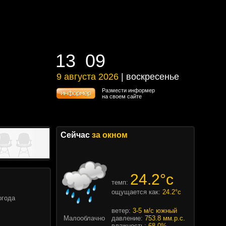
13
09
13
09
9 августа 2026
| воскресенье
9 августа 2026 | воскресенье
Размести информер
на своем сайте
Сейчас
за окном
24.2°c
темп:
ощущается как:
24.2°c
огода
ветер:
3-5 м/с южный
Малооблачно
давление:
753.8 мм.р.с.
влажность:
68.0%