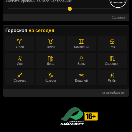
Укажите уровень вашего настроения:
Сохранить
Гороскоп
на сегодня
♈
♉
♊
♋
Овен
Телец
Близнецы
Рак
♌
♍
♎
♏
Лев
Дева
Весы
Скорпион
♐
♑
♒
♓
Стрелец
Козерог
Водолей
Рыбы
на ближайшие дни