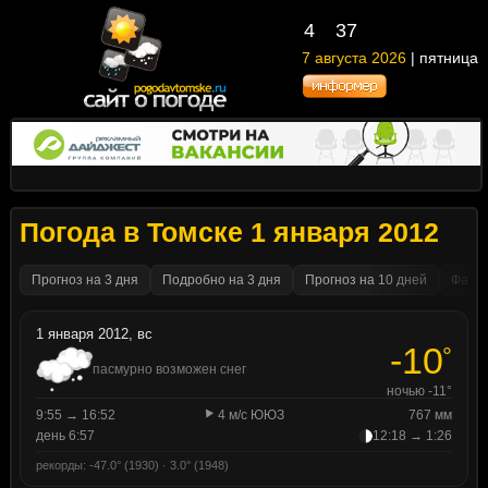
4
37
7 августа 2026
| пятница
Погода в Томске 1 января 2012
Прогноз на 3 дня
Подробно на 3 дня
Прогноз на 10 дней
Факти
1 января 2012, вс
-10
°
пасмурно возможен снег
ночью -11°
9:55 → 16:52
4 м/с ЮЮЗ
767 мм
день 6:57
12:18 → 1:26
рекорды: -47.0° (1930) · 3.0° (1948)