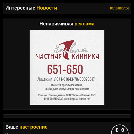
Интересные
Новости
все новости
Ненавязчивая
реклама
Ваше
настроение