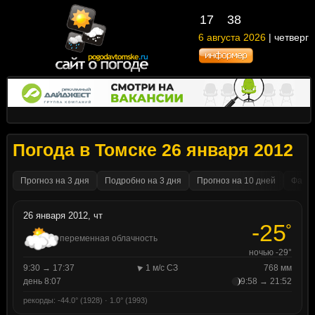
17
38
6 августа 2026
| четверг
Погода в Томске 26 января 2012
Прогноз на 3 дня
Подробно на 3 дня
Прогноз на 10 дней
Факти
26 января 2012, чт
-25
°
переменная облачность
ночью -29°
9:30 → 17:37
1 м/с СЗ
768 мм
день 8:07
9:58 → 21:52
рекорды: -44.0° (1928) · 1.0° (1993)