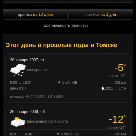
прогноз
на 10 дней
прогноз
на 3 дня
достоверность прогнозов
Этот день в прошлые годы в Томске
26 января 2007, пт
-5
°
пасмурно снег
ночью -19°
8:29 → 16:37
5 м/с ЮВ
753 мм
день 8:07
10:21 → 1:46
рекорды: -44.0° (1928) · 1.0° (1993)
26 января 2008, сб
-12
°
переменная облачность
ночью -14°
8:30 → 16:36
3 м/с ЮЮЗ
765 мм