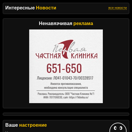
Интересные
Новости
все новости
Ненавязчивая
реклама
Ваше
настроение