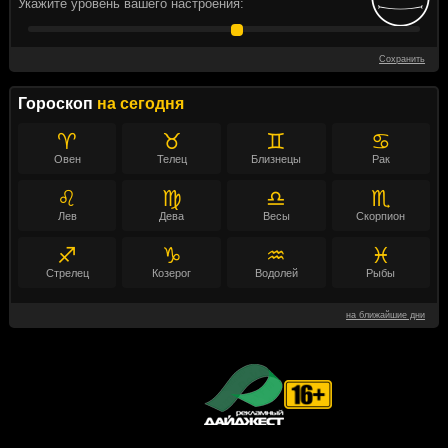
Укажите уровень вашего настроения:
Сохранить
Гороскоп
на сегодня
♈
♉
♊
♋
Овен
Телец
Близнецы
Рак
♌
♍
♎
♏
Лев
Дева
Весы
Скорпион
♐
♑
♒
♓
Стрелец
Козерог
Водолей
Рыбы
на ближайшие дни