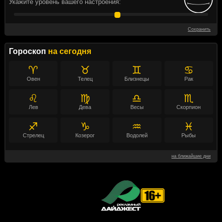
Укажите уровень вашего настроения:
Сохранить
Гороскоп
на сегодня
♈
♉
♊
♋
Овен
Телец
Близнецы
Рак
♌
♍
♎
♏
Лев
Дева
Весы
Скорпион
♐
♑
♒
♓
Стрелец
Козерог
Водолей
Рыбы
на ближайшие дни