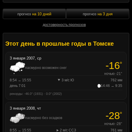
прогноз
на 10 дней
прогноз
на 3 дня
достоверность прогнозов
Этот день в прошлые годы в Томске
3 января 2007, ср
-16
°
пасмурно возможен снег
ночью -21°
8:54 → 15:55
3 м/с Ю
762 мм
день 7:01
14:46 → 9:35
рекорды: -46.0° (1931) · 0.0° (2002)
3 января 2008, чт
-28
°
пасмурно без осадков
ночью -28°
8:55 → 15:55
2 м/с ССЗ
761 мм