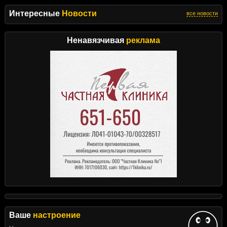
Интересные
Новости
все новости
Ненавязчивая
реклама
Ваше
настроение