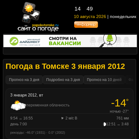
14
49
10 августа 2026
| понедельник
Погода в Томске 3 января 2012
Прогноз на 3 дня
Подробно на 3 дня
Прогноз на 10 дней
Факти
3 января 2012, вт
-14
°
переменная облачность
ночью -27°
9:54 → 16:55
2 м/с В
761 мм
день 7:00
12:51 → 3:48
рекорды: -46.0° (1931) · 0.0° (2002)