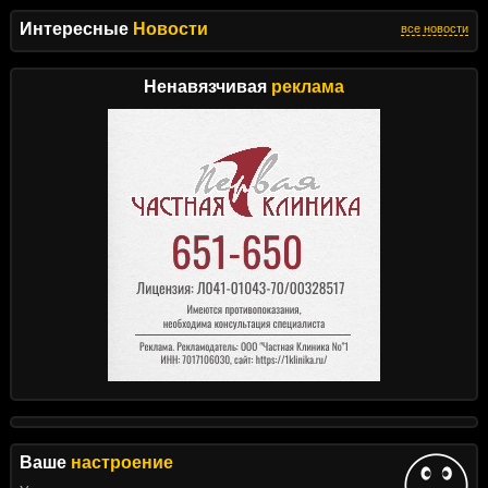
Интересные
Новости
все новости
Ненавязчивая
реклама
Ваше
настроение