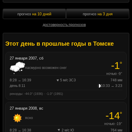
прогноз
на 10 дней
прогноз
на 3 дня
достоверность прогнозов
Этот день в прошлые годы в Томске
27 января 2007, сб
-1
°
пасмурно возможен снег
ночью -9°
8:28 → 16:39
5 м/с ЗСЗ
748 мм
день 8:11
10:33 → 3:23
рекорды: -44.0° (1936) · -1.0° (1991)
27 января 2008, вс
-14
°
ясно
ночью -19°
8:28 → 16:38
2 м/с Ю
764 мм