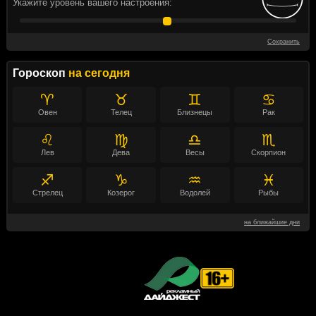
Укажите уровень вашего настроения:
Сохранить
Гороскоп
на сегодня
♈
♉
♊
♋
Овен
Телец
Близнецы
Рак
♌
♍
♎
♏
Лев
Дева
Весы
Скорпион
♐
♑
♒
♓
Стрелец
Козерог
Водолей
Рыбы
на ближайшие дни