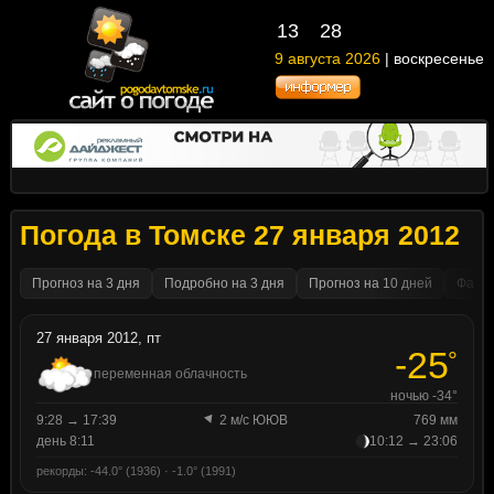
13
28
9 августа 2026
| воскресенье
Погода в Томске 27 января 2012
Прогноз на 3 дня
Подробно на 3 дня
Прогноз на 10 дней
Факти
27 января 2012, пт
-25
°
переменная облачность
ночью -34°
9:28 → 17:39
2 м/с ЮЮВ
769 мм
день 8:11
10:12 → 23:06
рекорды: -44.0° (1936) · -1.0° (1991)