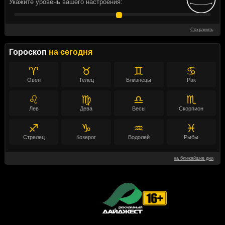
Укажите уровень вашего настроения:
Сохранить
Гороскоп
на сегодня
♈
♉
♊
♋
Овен
Телец
Близнецы
Рак
♌
♍
♎
♏
Лев
Дева
Весы
Скорпион
♐
♑
♒
♓
Стрелец
Козерог
Водолей
Рыбы
на ближайшие дни