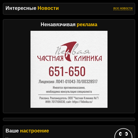
Интересные
Новости
все новости
Ненавязчивая
реклама
Ваше
настроение