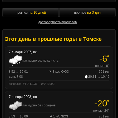
прогноз
на 10 дней
прогноз
на 3 дня
достоверность прогнозов
Этот день в прошлые годы в Томске
7 января 2007, вс
-6
°
пасмурно возможен снег
ночью -8°
8:52 → 16:01
3 м/с ЮЮЗ
751 мм
день 7:08
20:31 → 10:45
рекорды: -54.0° (1931) · 0.0° (1992)
7 января 2008, пн
-20
°
пасмурно без осадков
ночью -24°
8:53 → 16:00
1 м/с ЗЮЗ
761 мм