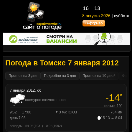
16
13
8 августа 2026
| суббота
Погода в Томске 7 января 2012
Прогноз на 3 дня
Подробно на 3 дня
Прогноз на 10 дней
Факти
7 января 2012, сб
-14
°
пасмурно возможен снег
ночью -19°
9:52 → 17:00
3 м/с ЮЮЗ
764 мм
день 7:08
15:13 → 8:04
рекорды: -54.0° (1931) · 0.0° (1992)