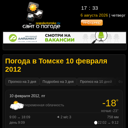
17
:
33
6 августа 2026
| четверг
Погода в Томске 10 февраля
2012
Прогноз на 3 дня
Подробно на 3 дня
Прогноз на 10 дней
Факти
10 февраля 2012, пт
-18
°
переменная облачность
ночью -23°
9:00 → 18:09
2 м/с З
758 мм
день 9:09
22:02 → 9:12