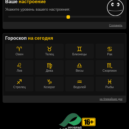
Ваше
настроение
Укажите уровень вашего настроения:
Сохранить
Гороскоп
на сегодня
♈
♉
♊
♋
Овен
Телец
Близнецы
Рак
♌
♍
♎
♏
Лев
Дева
Весы
Скорпион
♐
♑
♒
♓
Стрелец
Козерог
Водолей
Рыбы
на ближайшие дни