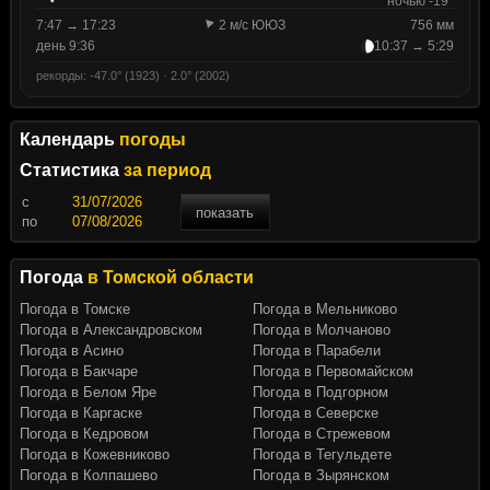
ночью -19°
7:47 → 17:23
2 м/с ЮЮЗ
756 мм
день 9:36
10:37 → 5:29
рекорды: -47.0° (1923) · 2.0° (2002)
Календарь
погоды
Статистика
за период
c
показать
по
Погода
в Томской области
Погода в Томске
Погода в Мельниково
Погода в Александровском
Погода в Молчаново
Погода в Асино
Погода в Парабели
Погода в Бакчаре
Погода в Первомайском
Погода в Белом Яре
Погода в Подгорном
Погода в Каргаске
Погода в Северске
Погода в Кедровом
Погода в Стрежевом
Погода в Кожевниково
Погода в Тегульдете
Погода в Колпашево
Погода в Зырянском