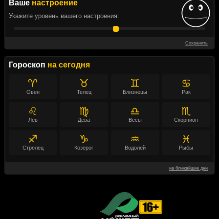
Ваше
настроение
Укажите уровень вашего настроения:
Сохранить
Гороскоп
на сегодня
♈
♉
♊
♋
Овен
Телец
Близнецы
Рак
♌
♍
♎
♏
Лев
Дева
Весы
Скорпион
♐
♑
♒
♓
Стрелец
Козерог
Водолей
Рыбы
на ближайшие дни