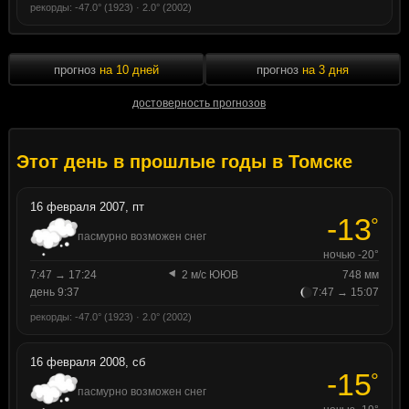
рекорды: -47.0° (1923) · 2.0° (2002)
прогноз
на 10 дней
прогноз
на 3 дня
достоверность прогнозов
Этот день в прошлые годы в Томске
16 февраля 2007, пт
-13
°
пасмурно возможен снег
ночью -20°
7:47 → 17:24
2 м/с ЮЮВ
748 мм
день 9:37
7:47 → 15:07
рекорды: -47.0° (1923) · 2.0° (2002)
16 февраля 2008, сб
-15
°
пасмурно возможен снег