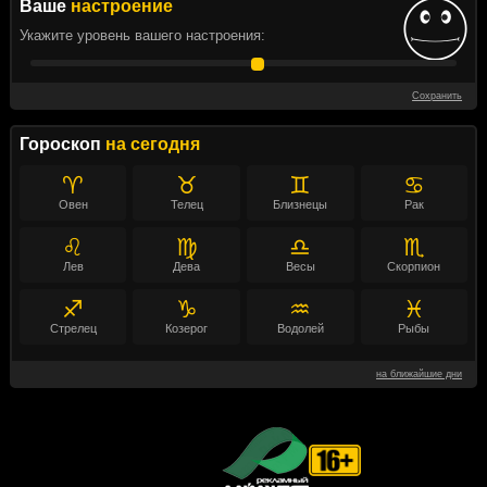
Ваше
настроение
Укажите уровень вашего настроения:
Сохранить
Гороскоп
на сегодня
♈
♉
♊
♋
Овен
Телец
Близнецы
Рак
♌
♍
♎
♏
Лев
Дева
Весы
Скорпион
♐
♑
♒
♓
Стрелец
Козерог
Водолей
Рыбы
на ближайшие дни