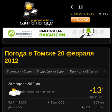
8
19
6 августа 2026
| четверг
Погода в Томске 20 февраля
2012
Прогноз на 3 дня
Подробно на 3 дня
Прогноз на 10 дней
Факти
20 февраля 2012, пн
-13
°
переменная облачность
ночью -25°
8:37 → 18:32
1 м/с ССЗ
753 мм
день 9:55
7:30 → 16:57