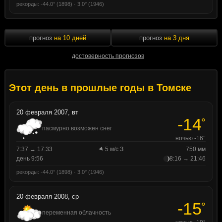
рекорды: -44.0° (1898) · 3.0° (1946)
прогноз
на 10 дней
прогноз
на 3 дня
достоверность прогнозов
Этот день в прошлые годы в Томске
20 февраля 2007, вт
-14
°
пасмурно возможен снег
ночью -16°
7:37 → 17:33
5 м/с З
750 мм
день 9:56
8:16 → 21:46
рекорды: -44.0° (1898) · 3.0° (1946)
20 февраля 2008, ср
-15
°
переменная облачность