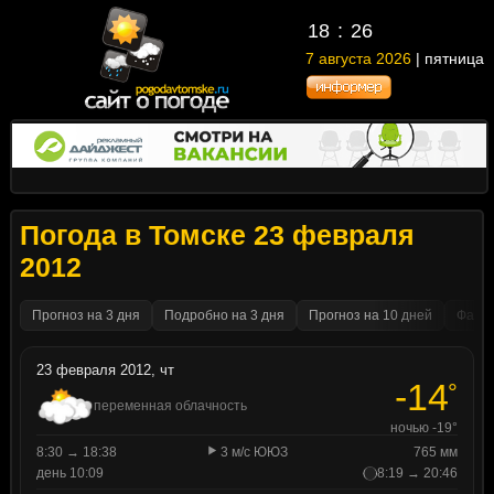
18
26
7 августа 2026
| пятница
Погода в Томске 23 февраля
2012
Прогноз на 3 дня
Подробно на 3 дня
Прогноз на 10 дней
Факти
23 февраля 2012, чт
-14
°
переменная облачность
ночью -19°
8:30 → 18:38
3 м/с ЮЮЗ
765 мм
день 10:09
8:19 → 20:46