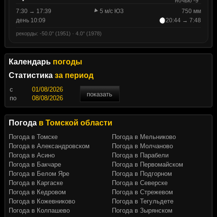
ночью -9°
7:30 → 17:39
5 м/с ЮЗ
750 мм
день 10:09
20:44 → 7:48
рекорды: -50.0° (1951) · 4.0° (1978)
Календарь
погоды
Статистика
за период
c
показать
по
Погода
в Томской области
Погода в Томске
Погода в Мельниково
Погода в Александровском
Погода в Молчаново
Погода в Асино
Погода в Парабели
Погода в Бакчаре
Погода в Первомайском
Погода в Белом Яре
Погода в Подгорном
Погода в Каргаске
Погода в Северске
Погода в Кедровом
Погода в Стрежевом
Погода в Кожевниково
Погода в Тегульдете
Погода в Колпашево
Погода в Зырянском