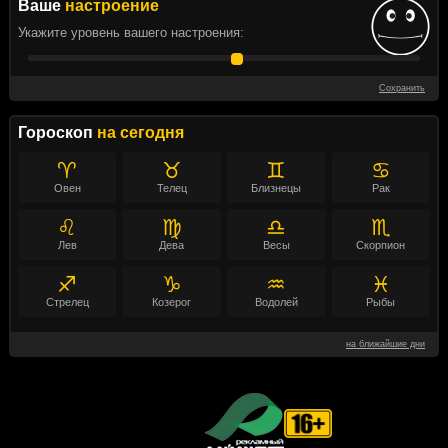
Ваше
настроение
Укажите уровень вашего настроения:
Сохранить
Гороскоп
на сегодня
♈
♉
♊
♋
Овен
Телец
Близнецы
Рак
♌
♍
♎
♏
Лев
Дева
Весы
Скорпион
♐
♑
♒
♓
Стрелец
Козерог
Водолей
Рыбы
на ближайшие дни