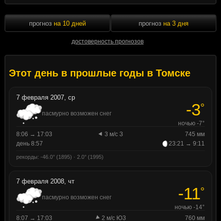
прогноз
на 10 дней
прогноз
на 3 дня
достоверность прогнозов
Этот день в прошлые годы в Томске
7 февраля 2007, ср
-3
°
пасмурно возможен снег
ночью -7°
8:06 → 17:03
3 м/с З
745 мм
день 8:57
23:21 → 9:11
рекорды: -46.0° (1895) · 2.0° (1995)
7 февраля 2008, чт
-11
°
пасмурно возможен снег
ночью -14°
8:07 → 17:03
2 м/с ЮЗ
760 мм