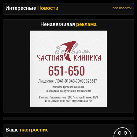
Интересные
Новости
все новости
Ненавязчивая
реклама
Ваше
настроение