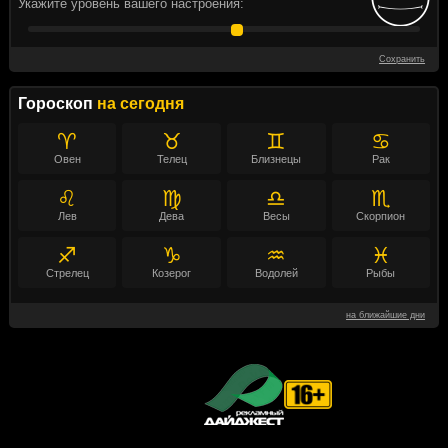
Укажите уровень вашего настроения:
Сохранить
Гороскоп
на сегодня
♈
♉
♊
♋
Овен
Телец
Близнецы
Рак
♌
♍
♎
♏
Лев
Дева
Весы
Скорпион
♐
♑
♒
♓
Стрелец
Козерог
Водолей
Рыбы
на ближайшие дни