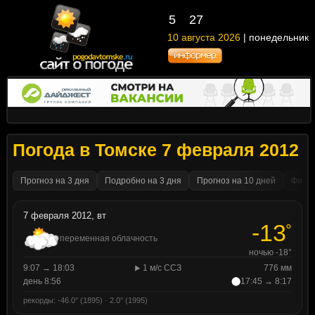
5
27
10 августа 2026
| понедельник
Погода в Томске 7 февраля 2012
Прогноз на 3 дня
Подробно на 3 дня
Прогноз на 10 дней
Факти
7 февраля 2012, вт
-13
°
переменная облачность
ночью -18°
9:07 → 18:03
1 м/с ССЗ
776 мм
день 8:56
17:45 → 8:17
рекорды: -46.0° (1895) · 2.0° (1995)