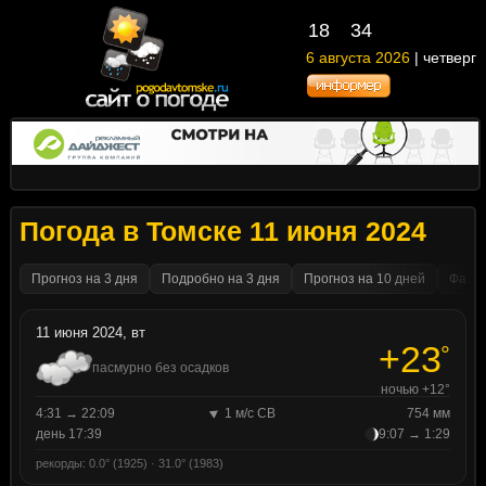
18
34
6 августа 2026
| четверг
Погода в Томске 11 июня 2024
Прогноз на 3 дня
Подробно на 3 дня
Прогноз на 10 дней
Факти
11 июня 2024, вт
+23
°
пасмурно без осадков
ночью +12°
4:31 → 22:09
1 м/с СВ
754 мм
день 17:39
9:07 → 1:29
рекорды: 0.0° (1925) · 31.0° (1983)