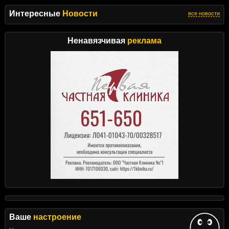
Интересные
Новости
все новости
Ненавязчивая
реклама
Ваше
настроение