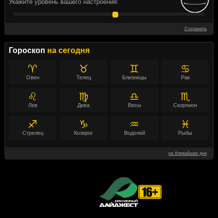
Укажите уровень вашего настроения:
Сохранить
Гороскоп
на сегодня
♈
♉
♊
♋
Овен
Телец
Близнецы
Рак
♌
♍
♎
♏
Лев
Дева
Весы
Скорпион
♐
♑
♒
♓
Стрелец
Козерог
Водолей
Рыбы
на ближайшие дни