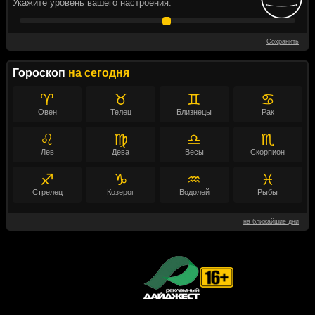
Укажите уровень вашего настроения:
Сохранить
Гороскоп
на сегодня
♈
♉
♊
♋
Овен
Телец
Близнецы
Рак
♌
♍
♎
♏
Лев
Дева
Весы
Скорпион
♐
♑
♒
♓
Стрелец
Козерог
Водолей
Рыбы
на ближайшие дни