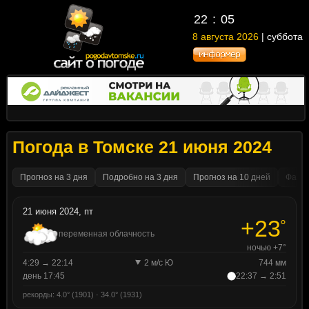
22
:
05
8 августа 2026
| суббота
Погода в Томске 21 июня 2024
Прогноз на 3 дня
Подробно на 3 дня
Прогноз на 10 дней
Факти
21 июня 2024, пт
+23
°
переменная облачность
ночью +7°
4:29 → 22:14
2 м/с Ю
744 мм
день 17:45
22:37 → 2:51
рекорды: 4.0° (1901) · 34.0° (1931)