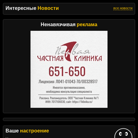
Интересные
Новости
все новости
Ненавязчивая
реклама
Ваше
настроение