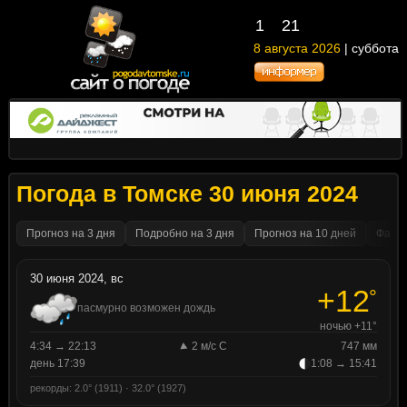
1
21
8 августа 2026
| суббота
Погода в Томске 30 июня 2024
Прогноз на 3 дня
Подробно на 3 дня
Прогноз на 10 дней
Факти
30 июня 2024, вс
+12
°
пасмурно возможен дождь
ночью +11°
4:34 → 22:13
2 м/с С
747 мм
день 17:39
1:08 → 15:41
рекорды: 2.0° (1911) · 32.0° (1927)