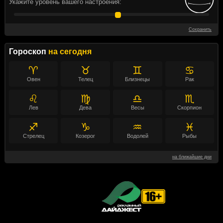
Укажите уровень вашего настроения:
Сохранить
Гороскоп
на сегодня
♈
♉
♊
♋
Овен
Телец
Близнецы
Рак
♌
♍
♎
♏
Лев
Дева
Весы
Скорпион
♐
♑
♒
♓
Стрелец
Козерог
Водолей
Рыбы
на ближайшие дни