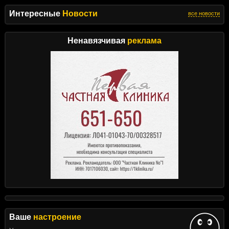
Интересные
Новости
все новости
Ненавязчивая
реклама
Ваше
настроение