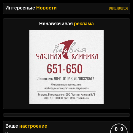
Интересные
Новости
все новости
Ненавязчивая
реклама
Ваше
настроение