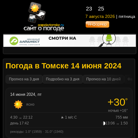
23
25
7 августа 2026
| пятница
Погода в Томске 14 июня 2024
Прогноз на 3 дня
Подробно на 3 дня
Прогноз на 10 дней
Факти
14 июня 2024, пт
+30
°
ясно
ночью +16°
4:30 → 22:12
1 м/с С
755 мм
день 17:42
13:06 → 1:50
рекорды: 1.0° (1959) · 31.0° (1940)