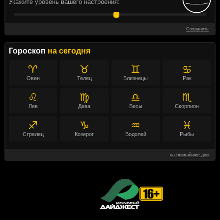
Укажите уровень вашего настроения:
Сохранить
Гороскоп
на сегодня
♈
♉
♊
♋
Овен
Телец
Близнецы
Рак
♌
♍
♎
♏
Лев
Дева
Весы
Скорпион
♐
♑
♒
♓
Стрелец
Козерог
Водолей
Рыбы
на ближайшие дни