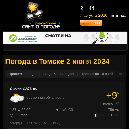
2
44
7 августа 2026
| пятница
Погода в Томске 2 июня 2024
Прогноз на 3 дня
Подробно на 3 дня
Прогноз на 10 дней
Факти
2 июня 2024, вс
+9
°
переменная облачность
ночью +4°
4:37 → 22:00
4 м/с СЗ
756 мм
день 17:22
2:53 → 16:23
рекорды: -3.0° (1925) · 32.0° (1953)