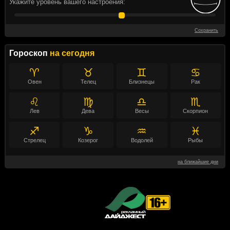
Укажите уровень вашего настроения:
Сохранить
Гороскоп
на сегодня
♈
♉
♊
♋
Овен
Телец
Близнецы
Рак
♌
♍
♎
♏
Лев
Дева
Весы
Скорпион
♐
♑
♒
♓
Стрелец
Козерог
Водолей
Рыбы
на ближайшие дни