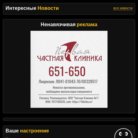
Интересные
Новости
все новости
Ненавязчивая
реклама
Ваше
настроение