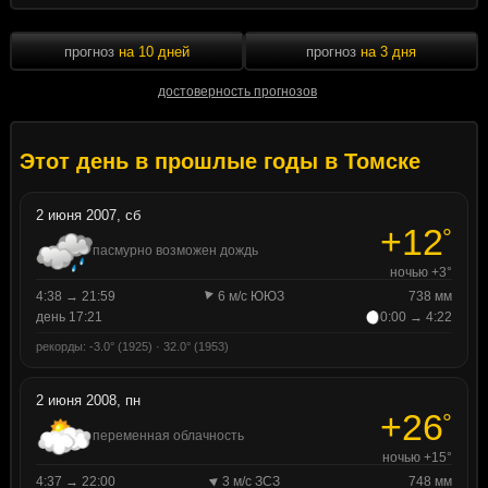
прогноз
на 10 дней
прогноз
на 3 дня
достоверность прогнозов
Этот день в прошлые годы в Томске
2 июня 2007, сб
+12
°
пасмурно возможен дождь
ночью +3°
4:38 → 21:59
6 м/с ЮЮЗ
738 мм
день 17:21
0:00 → 4:22
рекорды: -3.0° (1925) · 32.0° (1953)
2 июня 2008, пн
+26
°
переменная облачность
ночью +15°
4:37 → 22:00
3 м/с ЗСЗ
748 мм