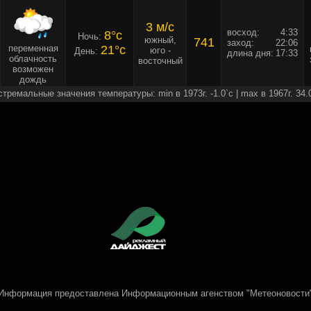
3 м/c
восход:
4:33
8°c
Ночь:
южный,
741
заход:
22:06
переменная
21°c
юго -
День:
длина дня:
17:33
облачность
восточный
возможен
дождь
стремальные значения температуры: min в 1973г. -1.0`c | max в 1967г. 34.
Информация предоставлена
Информационным агенством "Метеоновости