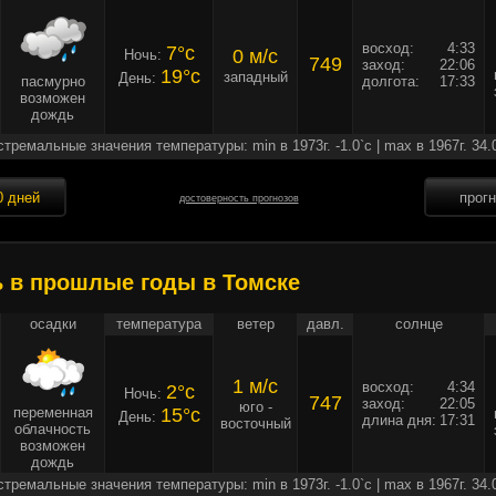
восход:
4:33
7°c
0 м/c
Ночь:
749
заход:
22:06
19°c
западный
День:
пасмурно
долгота:
17:33
возможен
дождь
стремальные значения температуры: min в 1973г. -1.0`c | max в 1967г. 34.
0 дней
прог
достоверность прогнозов
ь в прошлые годы в Томске
осадки
температура
ветер
давл.
солнце
1 м/c
восход:
4:34
2°c
Ночь:
747
заход:
22:05
юго -
переменная
15°c
День:
длина дня:
17:31
восточный
облачность
возможен
дождь
стремальные значения температуры: min в 1973г. -1.0`c | max в 1967г. 34.