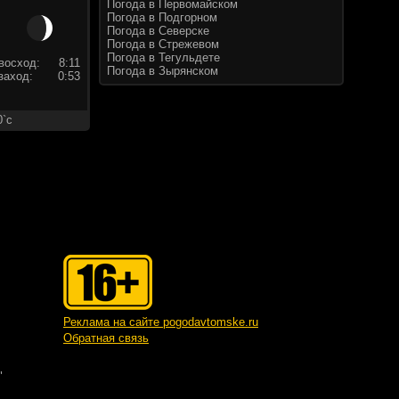
Погода в Первомайском
Погода в Подгорном
Погода в Северске
Погода в Стрежевом
Погода в Тегульдете
восход:
8:11
Погода в Зырянском
заход:
0:53
0`c
Реклама на сайте pogodavtomske.ru
Обратная связь
"