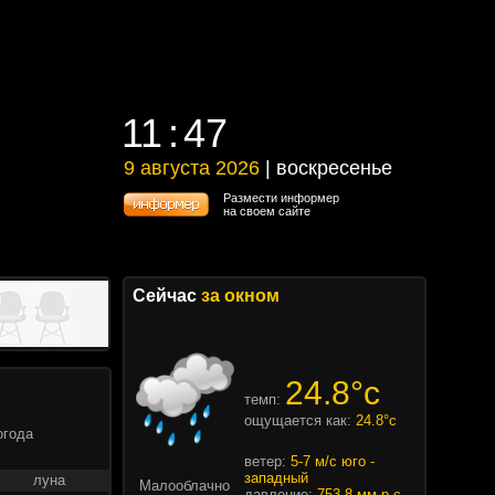
11
47
11
47
9 августа 2026
| воскресенье
9 августа 2026 | воскресенье
Размести информер
на своем сайте
Сейчас
за окном
24.8°c
темп:
ощущается как:
24.8°c
огода
ветер:
5-7 м/с юго -
западный
луна
Малооблачно
давление:
753.8 мм.р.с.