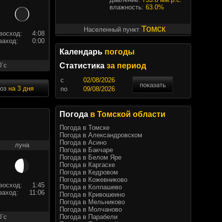
влажность:
63.0%
Томск
Населенный пункт
восход:
4:08
заход:
0:00
Календарь
погоды
0`c
Статистика
за период
c
показать
ноз
на 3 дня
по
Погода
в Томской области
Погода в Томске
Погода в Александровском
Погода в Асино
луна
Погода в Бакчаре
Погода в Белом Яре
Погода в Каргаске
Погода в Кедровом
Погода в Кожевниково
восход:
1:45
Погода в Колпашево
заход:
11:06
Погода в Кривошеино
Погода в Мельниково
Погода в Молчаново
Погода в Парабели
0`c