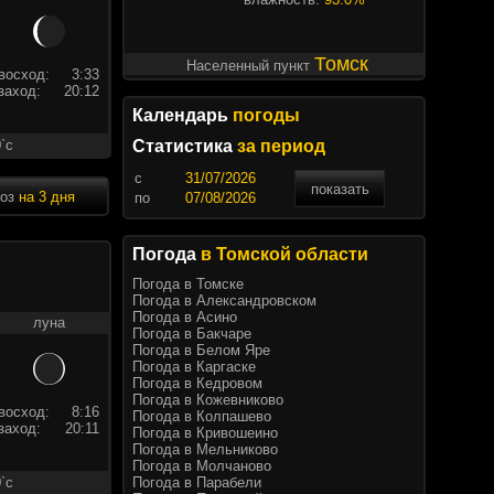
Томск
Населенный пункт
восход:
3:33
заход:
20:12
Календарь
погоды
`c
Статистика
за период
c
показать
ноз
на 3 дня
по
Погода
в Томской области
Погода в Томске
Погода в Александровском
Погода в Асино
луна
Погода в Бакчаре
Погода в Белом Яре
Погода в Каргаске
Погода в Кедровом
Погода в Кожевниково
восход:
8:16
Погода в Колпашево
заход:
20:11
Погода в Кривошеино
Погода в Мельниково
Погода в Молчаново
Погода в Парабели
`c