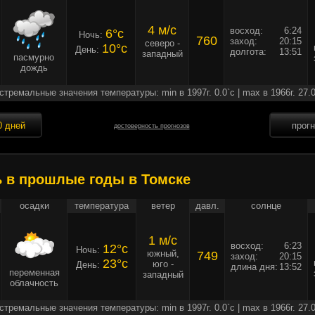
4 м/c
восход:
6:24
6°c
Ночь:
760
заход:
20:15
северо -
10°c
День:
долгота:
13:51
западный
пасмурно
дождь
стремальные значения температуры: min в 1997г. 0.0`c | max в 1966г. 27.0
0 дней
прог
достоверность прогнозов
ь в прошлые годы в Томске
осадки
температура
ветер
давл.
солнце
1 м/c
восход:
6:23
12°c
Ночь:
южный,
749
заход:
20:15
23°c
юго -
День:
длина дня:
13:52
переменная
западный
облачность
стремальные значения температуры: min в 1997г. 0.0`c | max в 1966г. 27.0