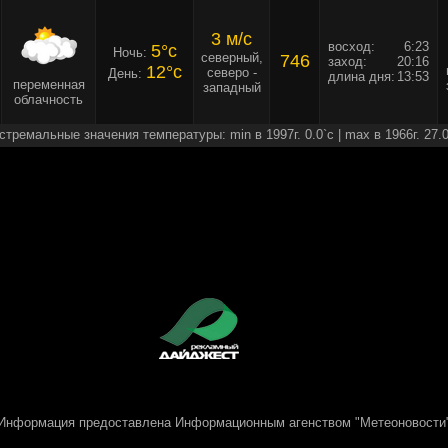
3 м/c
восход:
6:23
5°c
Ночь:
северный,
746
заход:
20:16
12°c
северо -
День:
длина дня:
13:53
переменная
западный
облачность
стремальные значения температуры: min в 1997г. 0.0`c | max в 1966г. 27.0
Информация предоставлена
Информационным агенством "Метеоновости