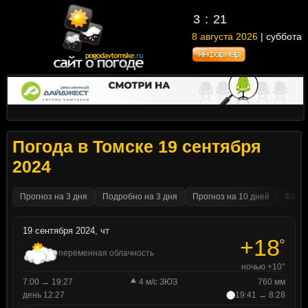
3
21
8 августа 2026
| суббота
Погода в Томске 19 сентября
2024
Прогноз на 3 дня
Подробно на 3 дня
Прогноз на 10 дней
Факти
19 сентября 2024, чт
+18
°
переменная облачность
ночью +10°
7:00 → 19:27
4 м/с ЗЮЗ
760 мм
день 12:27
19:41 → 8:28