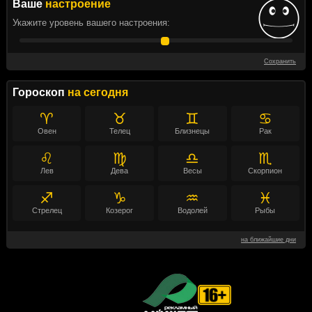
Ваше
настроение
Укажите уровень вашего настроения:
Сохранить
Гороскоп
на сегодня
♈
♉
♊
♋
Овен
Телец
Близнецы
Рак
♌
♍
♎
♏
Лев
Дева
Весы
Скорпион
♐
♑
♒
♓
Стрелец
Козерог
Водолей
Рыбы
на ближайшие дни