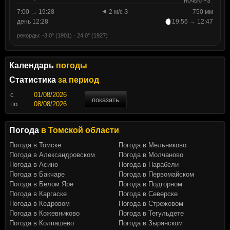
ночью +3°
7:00 → 19:28
2 м/с З
750 мм
день 12:28
19:56 → 12:47
рекорды: -3.0° (1901) · 24.0° (1927)
Календарь
погоды
Статистика
за период
c
показать
по
Погода
в Томской области
Погода в Томске
Погода в Мельниково
Погода в Александровском
Погода в Молчаново
Погода в Асино
Погода в Парабели
Погода в Бакчаре
Погода в Первомайском
Погода в Белом Яре
Погода в Подгорном
Погода в Каргаске
Погода в Северске
Погода в Кедровом
Погода в Стрежевом
Погода в Кожевниково
Погода в Тегульдете
Погода в Колпашево
Погода в Зырянском