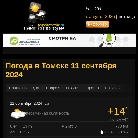
5
26
7 августа 2026
| пятница
Погода в Томске 11 сентября
2024
Прогноз на 3 дня
Подробно на 3 дня
Прогноз на 10 дней
Факти
11 сентября 2024, ср
+14
°
переменная облачность
ночью +4°
6:44 → 19:49
2 м/с З
770 мм
день 13:05
16:54 → 21:46