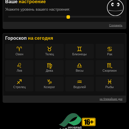
Ваше
настроение
Укажите уровень вашего настроения:
Сохранить
Гороскоп
на сегодня
♈
♉
♊
♋
Овен
Телец
Близнецы
Рак
♌
♍
♎
♏
Лев
Дева
Весы
Скорпион
♐
♑
♒
♓
Стрелец
Козерог
Водолей
Рыбы
на ближайшие дни