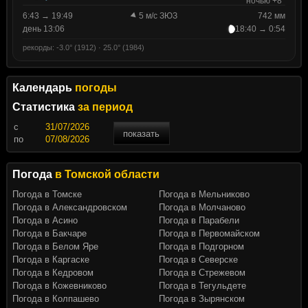
ночью +8°
6:43 → 19:49
5 м/с ЗЮЗ
742 мм
день 13:06
18:40 → 0:54
рекорды: -3.0° (1912) · 25.0° (1984)
Календарь
погоды
Статистика
за период
c
показать
по
Погода
в Томской области
Погода в Томске
Погода в Мельниково
Погода в Александровском
Погода в Молчаново
Погода в Асино
Погода в Парабели
Погода в Бакчаре
Погода в Первомайском
Погода в Белом Яре
Погода в Подгорном
Погода в Каргаске
Погода в Северске
Погода в Кедровом
Погода в Стрежевом
Погода в Кожевниково
Погода в Тегульдете
Погода в Колпашево
Погода в Зырянском