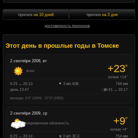
прогноз
на 10 дней
прогноз
на 3 дня
достоверность прогнозов
Этот день в прошлые годы в Томске
2 сентября 2008, вт
+23
°
ясно
ночью +14°
6:25 → 20:13
3 м/с ЮВ
746 мм
день 13:47
9:41 → 20:17
рекорды: 0.0° (1934) · 27.0° (1952)
2 сентября 2009, ср
+9
°
переменная облачность
ночью +4°
6:25 → 20:14
3 м/с ЗСЗ
754 мм