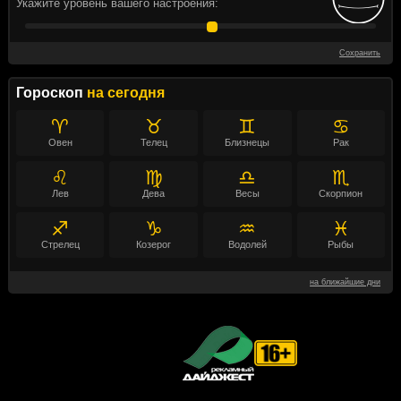
Укажите уровень вашего настроения:
Сохранить
Гороскоп
на сегодня
♈
♉
♊
♋
Овен
Телец
Близнецы
Рак
♌
♍
♎
♏
Лев
Дева
Весы
Скорпион
♐
♑
♒
♓
Стрелец
Козерог
Водолей
Рыбы
на ближайшие дни