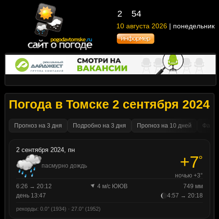
2
54
10 августа 2026
| понедельник
Погода в Томске 2 сентября 2024
Прогноз на 3 дня
Подробно на 3 дня
Прогноз на 10 дней
Факти
2 сентября 2024, пн
+7
°
пасмурно дождь
ночью +3°
6:26 → 20:12
4 м/с ЮЮВ
749 мм
день 13:47
4:57 → 20:18
рекорды: 0.0° (1934) · 27.0° (1952)