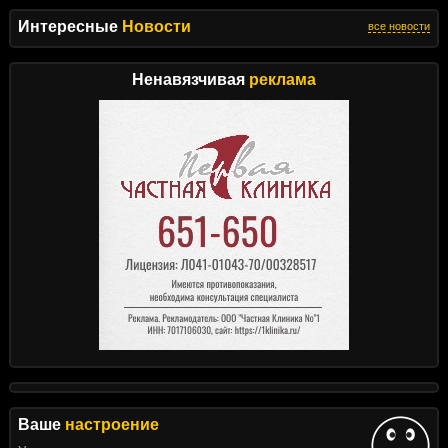
Интересные
Новости
все новости
Ненавязчивая
реклама
Ваше
настроение