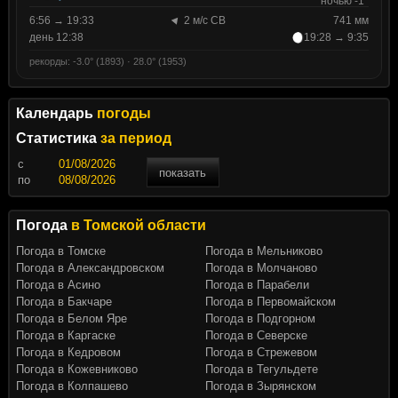
ночью -1°
6:56 → 19:33
2 м/с СВ
741 мм
день 12:38
19:28 → 9:35
рекорды: -3.0° (1893) · 28.0° (1953)
Календарь
погоды
Статистика
за период
c
показать
по
Погода
в Томской области
Погода в Томске
Погода в Мельниково
Погода в Александровском
Погода в Молчаново
Погода в Асино
Погода в Парабели
Погода в Бакчаре
Погода в Первомайском
Погода в Белом Яре
Погода в Подгорном
Погода в Каргаске
Погода в Северске
Погода в Кедровом
Погода в Стрежевом
Погода в Кожевниково
Погода в Тегульдете
Погода в Колпашево
Погода в Зырянском