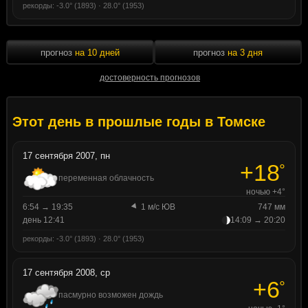
рекорды: -3.0° (1893) · 28.0° (1953)
прогноз
на 10 дней
прогноз
на 3 дня
достоверность прогнозов
Этот день в прошлые годы в Томске
17 сентября 2007, пн
+18
°
переменная облачность
ночью +4°
6:54 → 19:35
1 м/с ЮВ
747 мм
день 12:41
14:09 → 20:20
рекорды: -3.0° (1893) · 28.0° (1953)
17 сентября 2008, ср
+6
°
пасмурно возможен дождь