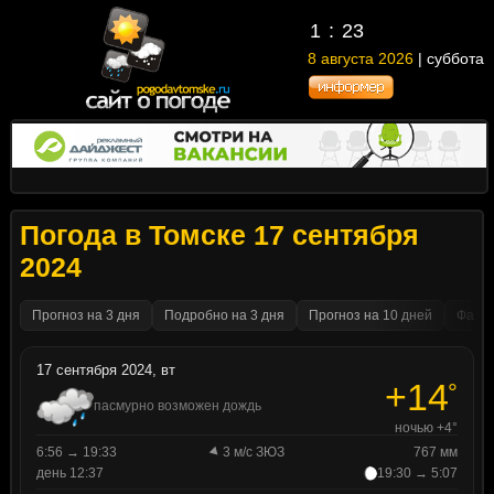
1
:
23
8 августа 2026
| суббота
Погода в Томске 17 сентября
2024
Прогноз на 3 дня
Подробно на 3 дня
Прогноз на 10 дней
Факти
17 сентября 2024, вт
+14
°
пасмурно возможен дождь
ночью +4°
6:56 → 19:33
3 м/с ЗЮЗ
767 мм
день 12:37
19:30 → 5:07