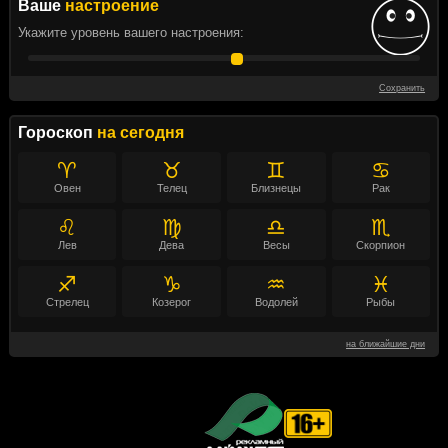
Ваше
настроение
Укажите уровень вашего настроения:
Сохранить
Гороскоп
на сегодня
♈
♉
♊
♋
Овен
Телец
Близнецы
Рак
♌
♍
♎
♏
Лев
Дева
Весы
Скорпион
♐
♑
♒
♓
Стрелец
Козерог
Водолей
Рыбы
на ближайшие дни