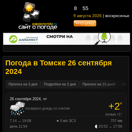
8
55
9 августа 2026
| воскресенье
Погода в Томске 26 сентября
2024
Прогноз на 3 дня
Подробно на 3 дня
Прогноз на 10 дней
Факти
26 сентября 2024, чт
+2
°
пасмурно дождь со снегом
ночью +1°
7:14 → 19:08
5 м/с ЗСЗ
757 мм
день 11:54
23:52 → 17:56