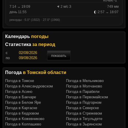
ночью -2°
7:14 → 19:09
2 м/с З
749 мм
день 11:55
2:57 → 18:07
рекорды: -5.0° (1922) · 27.0° (1966)
Календарь
погоды
Статистика
за период
c
показать
по
Погода
в Томской области
Погода в Томске
Погода в Мельниково
Погода в Александровском
Погода в Молчаново
Погода в Асино
Погода в Парабели
Погода в Бакчаре
Погода в Первомайском
Погода в Белом Яре
Погода в Подгорном
Погода в Каргаске
Погода в Северске
Погода в Кедровом
Погода в Стрежевом
Погода в Кожевниково
Погода в Тегульдете
Погода в Колпашево
Погода в Зырянском