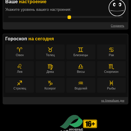
Ваше
настроение
Укажите уровень вашего настроения:
Сохранить
Гороскоп
на сегодня
♈
♉
♊
♋
Овен
Телец
Близнецы
Рак
♌
♍
♎
♏
Лев
Дева
Весы
Скорпион
♐
♑
♒
♓
Стрелец
Козерог
Водолей
Рыбы
на ближайшие дни