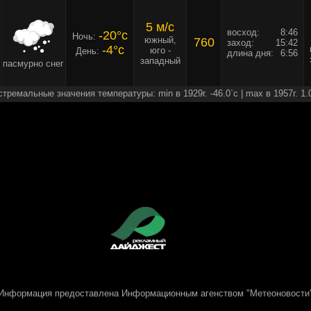
5 м/c
восход:
8:46
-20°c
Ночь:
южный,
760
заход:
15:42
-4°c
юго -
День:
длина дня:
6:56
западный
пасмурно снег
стремальные значения температуры: min в 1929г. -46.0`c | max в 1957г. 1.
Информация предоставлена
Информационным агенством "Метеоновости