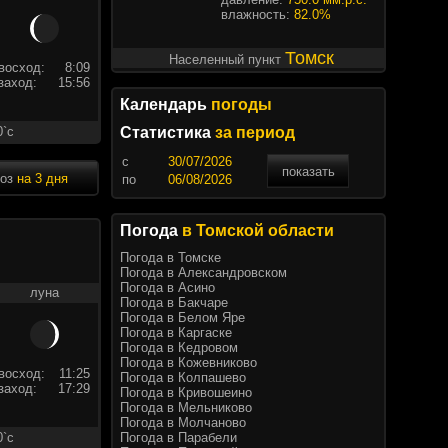
влажность:
82.0%
Томск
Населенный пункт
восход:
8:09
заход:
15:56
Календарь
погоды
0`c
Статистика
за период
c
показать
ноз
на 3 дня
по
Погода
в Томской области
Погода в Томске
Погода в Александровском
Погода в Асино
луна
Погода в Бакчаре
Погода в Белом Яре
Погода в Каргаске
Погода в Кедровом
Погода в Кожевниково
восход:
11:25
Погода в Колпашево
заход:
17:29
Погода в Кривошеино
Погода в Мельниково
Погода в Молчаново
Погода в Парабели
0`c