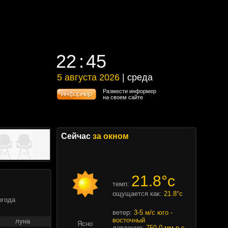
22
45
22
45
5 августа 2026
| среда
5 августа 2026 | среда
Размести информер
на своем сайте
Сейчас
за окном
21.8°c
темп:
ощущается как:
21.8°c
огода
ветер:
3-5 м/с юго -
восточный
луна
Ясно
давление:
750.0 мм.р.с.