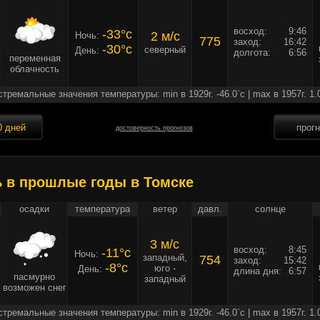
восход:
9:46
-33°c
2 м/c
Ночь:
775
заход:
16:42
-30°c
северный
День:
долгота:
6:56
переменная
облачность
стремальные значения температуры: min в 1929г. -46.0`c | max в 1957г. 1.
0 дней
прог
достоверность прогнозов
ь в прошлые годы в Томске
осадки
температура
ветер
давл.
солнце
3 м/c
восход:
8:45
-11°c
Ночь:
западный,
754
заход:
15:42
-8°c
юго -
День:
длина дня:
6:57
пасмурно
западный
возможен снег
стремальные значения температуры: min в 1929г. -46.0`c | max в 1957г. 1.