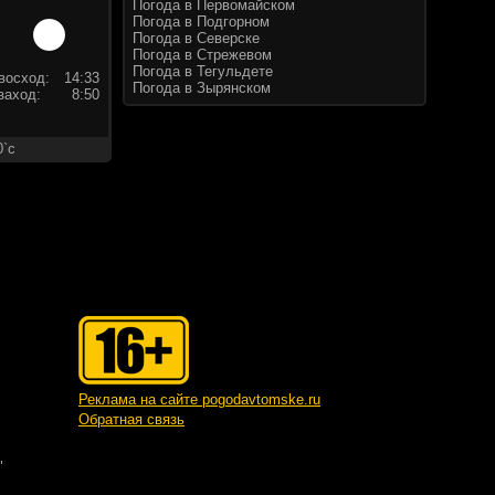
Погода в Первомайском
Погода в Подгорном
Погода в Северске
Погода в Стрежевом
Погода в Тегульдете
восход:
14:33
Погода в Зырянском
заход:
8:50
0`c
Реклама на сайте pogodavtomske.ru
Обратная связь
"