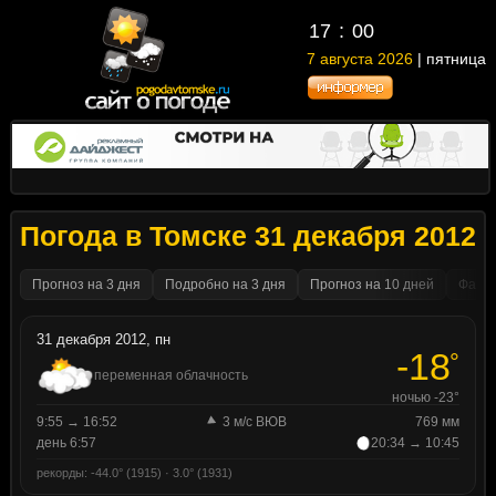
17
00
7 августа 2026
| пятница
Погода в Томске 31 декабря 2012
Прогноз на 3 дня
Подробно на 3 дня
Прогноз на 10 дней
Факти
31 декабря 2012, пн
-18
°
переменная облачность
ночью -23°
9:55 → 16:52
3 м/с ВЮВ
769 мм
день 6:57
20:34 → 10:45
рекорды: -44.0° (1915) · 3.0° (1931)