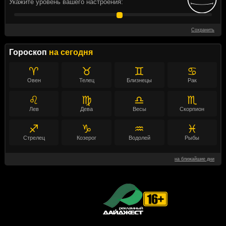
Укажите уровень вашего настроения:
Сохранить
Гороскоп
на сегодня
♈
♉
♊
♋
Овен
Телец
Близнецы
Рак
♌
♍
♎
♏
Лев
Дева
Весы
Скорпион
♐
♑
♒
♓
Стрелец
Козерог
Водолей
Рыбы
на ближайшие дни