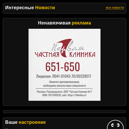
Интересные
Новости
все новости
Ненавязчивая
реклама
Ваше
настроение