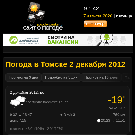
9
42
7 августа 2026
| пятница
Погода в Томске 2 декабря 2012
Прогноз на 3 дня
Подробно на 3 дня
Прогноз на 10 дней
Факти
2 декабря 2012, вс
-19
°
пасмурно возможен снег
ночью -20°
9:32 → 16:47
3 м/с З
760 мм
день 7:15
20:23 → 11:51
рекорды: -46.0° (1949) · 2.0° (1970)