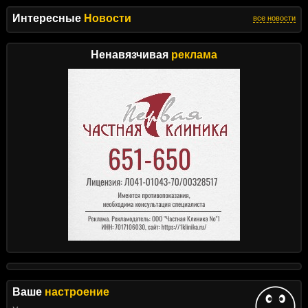
Интересные
Новости
все новости
Ненавязчивая
реклама
Ваше
настроение