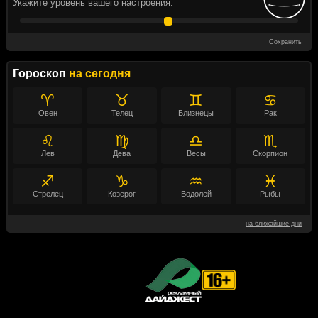
Укажите уровень вашего настроения:
Сохранить
Гороскоп
на сегодня
♈
♉
♊
♋
Овен
Телец
Близнецы
Рак
♌
♍
♎
♏
Лев
Дева
Весы
Скорпион
♐
♑
♒
♓
Стрелец
Козерог
Водолей
Рыбы
на ближайшие дни