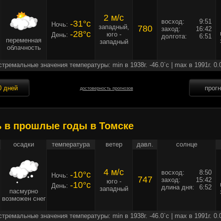
2 м/c
восход:
9:51
-31°c
Ночь:
западный,
780
заход:
16:42
-28°c
юго -
День:
долгота:
6:51
переменная
западный
облачность
стремальные значения температуры: min в 1938г. -46.0`c | max в 1991г. 0.
0 дней
прог
достоверность прогнозов
ь в прошлые годы в Томске
осадки
температура
ветер
давл.
солнце
4 м/c
восход:
8:50
-10°c
Ночь:
747
заход:
15:42
юго -
-10°c
День:
длина дня:
6:52
западный
пасмурно
возможен снег
стремальные значения температуры: min в 1938г. -46.0`c | max в 1991г. 0.