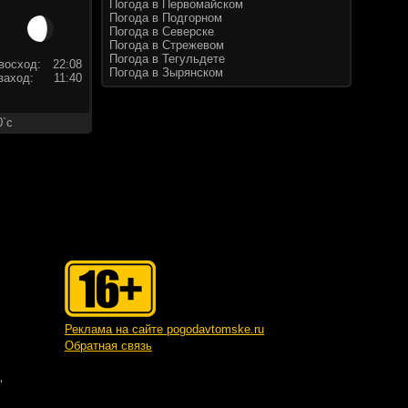
Погода в Первомайском
Погода в Подгорном
Погода в Северске
Погода в Стрежевом
Погода в Тегульдете
восход:
22:08
Погода в Зырянском
заход:
11:40
0`c
Реклама на сайте pogodavtomske.ru
Обратная связь
"