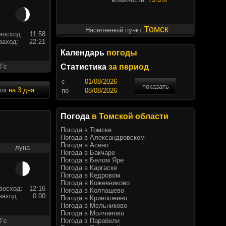
Томск
Населенный пункт
восход:
11:58
заход:
22:21
Календарь
погоды
0`c
Статистика
за период
c
показать
ноз
на 3 дня
по
Погода
в Томской области
Погода в Томске
Погода в Александровском
Погода в Асино
луна
Погода в Бакчаре
Погода в Белом Яре
Погода в Каргаске
Погода в Кедровом
Погода в Кожевниково
восход:
12:16
Погода в Колпашево
заход:
0:00
Погода в Кривошеино
Погода в Мельниково
Погода в Молчаново
Погода в Парабели
0`c