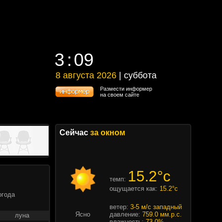
3
:
09
3
:
09
8 августа 2026
| суббота
8 августа 2026 | суббота
Размести информер
на своем сайте
Сейчас
за окном
15.2°c
темп:
ощущается как:
15.2°c
огода
ветер:
3-5 м/с западный
Ясно
давление:
759.0 мм.р.с.
луна
влажность:
73.0%