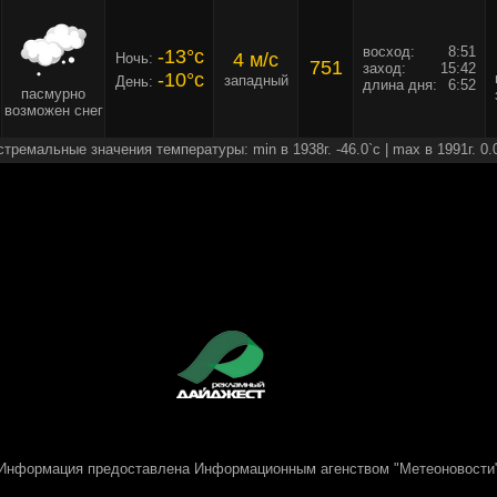
восход:
8:51
-13°c
4 м/c
Ночь:
751
заход:
15:42
-10°c
западный
День:
длина дня:
6:52
пасмурно
возможен снег
стремальные значения температуры: min в 1938г. -46.0`c | max в 1991г. 0.
Информация предоставлена
Информационным агенством "Метеоновости