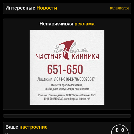
Интересные
Новости
все новости
Ненавязчивая
реклама
Ваше
настроение