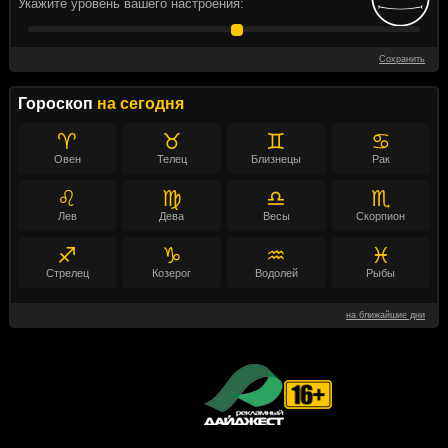
Укажите уровень вашего настроения:
Сохранить
Гороскоп
на сегодня
♈
♉
♊
♋
Овен
Телец
Близнецы
Рак
♌
♍
♎
♏
Лев
Дева
Весы
Скорпион
♐
♑
♒
♓
Стрелец
Козерог
Водолей
Рыбы
на ближайшие дни