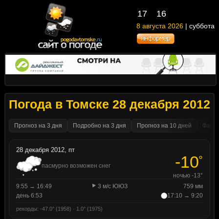
17
16
8 августа 2026
| суббота
Погода в Томске 28 декабря 2012
Прогноз на 3 дня
Подробно на 3 дня
Прогноз на 10 дней
Факти
28 декабря 2012, пт
-10
°
пасмурно возможен снег
ночью -13°
9:55 → 16:49
3 м/с ЮЮЗ
759 мм
день 6:53
17:10 → 9:20
рекорды: -47.0° (1958) · 1.0° (1975)