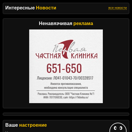
Интересные
Новости
все новости
Ненавязчивая
реклама
Ваше
настроение