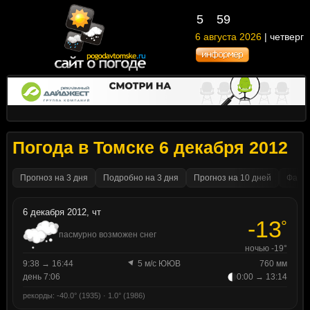
5
59
6 августа 2026
| четверг
Погода в Томске 6 декабря 2012
Прогноз на 3 дня
Подробно на 3 дня
Прогноз на 10 дней
Факти
6 декабря 2012, чт
-13
°
пасмурно возможен снег
ночью -19°
9:38 → 16:44
5 м/с ЮЮВ
760 мм
день 7:06
0:00 → 13:14
рекорды: -40.0° (1935) · 1.0° (1986)