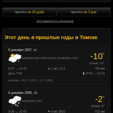
прогноз
на 10 дней
прогноз
на 3 дня
достоверность прогнозов
Этот день в прошлые годы в Томске
6 декабря 2007, чт
-10
°
переменная облачность возможен снег
ночью -14°
8:37 → 15:45
1 м/с ССЗ
765 мм
день 7:08
5:03 → 13:33
рекорды: -40.0° (1935) · 1.0° (1986)
6 декабря 2008, сб
-2
°
пасмурно снег
ночью -4°
8:38 → 15:45
4 м/с ЗЮЗ
752 мм