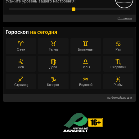
Укажите уровень вашего настроения:
Сохранить
Гороскоп
на сегодня
♈
♉
♊
♋
Овен
Телец
Близнецы
Рак
♌
♍
♎
♏
Лев
Дева
Весы
Скорпион
♐
♑
♒
♓
Стрелец
Козерог
Водолей
Рыбы
на ближайшие дни