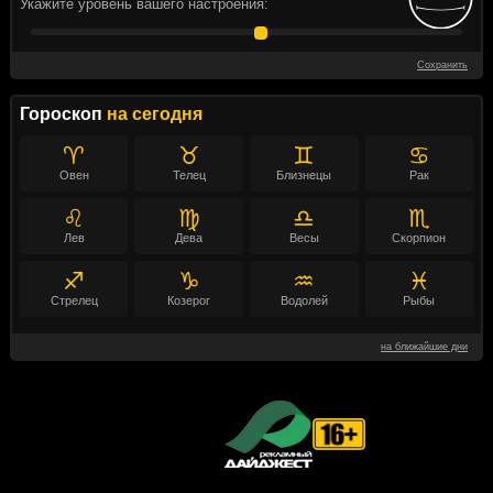
Укажите уровень вашего настроения:
Сохранить
Гороскоп
на сегодня
♈
♉
♊
♋
Овен
Телец
Близнецы
Рак
♌
♍
♎
♏
Лев
Дева
Весы
Скорпион
♐
♑
♒
♓
Стрелец
Козерог
Водолей
Рыбы
на ближайшие дни