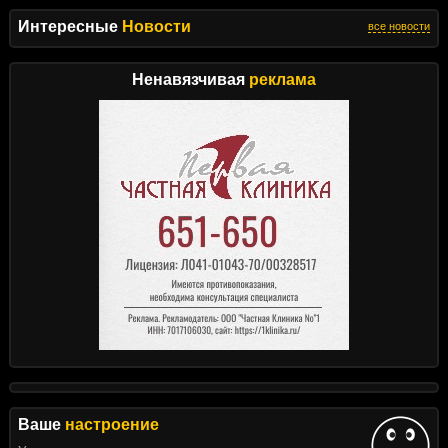
Интересные
Новости
все новости
Ненавязчивая
реклама
Ваше
настроение