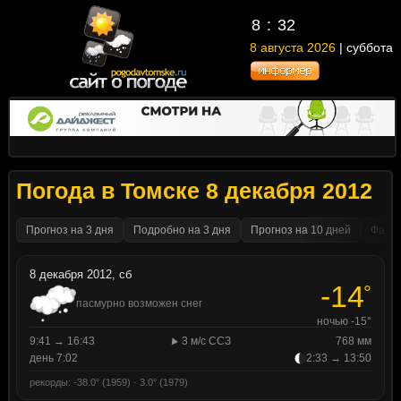
8
32
8 августа 2026
| суббота
Погода в Томске 8 декабря 2012
Прогноз на 3 дня
Подробно на 3 дня
Прогноз на 10 дней
Факти
8 декабря 2012, сб
-14
°
пасмурно возможен снег
ночью -15°
9:41 → 16:43
3 м/с ССЗ
768 мм
день 7:02
2:33 → 13:50
рекорды: -38.0° (1959) · 3.0° (1979)