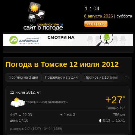
1
04
8 августа 2026
| суббота
Погода в Томске 12 июля 2012
Прогноз на 3 дня
Подробно на 3 дня
Прогноз на 10 дней
Факти
12 июля 2012, чт
+27
°
переменная облачность
ночью +9°
4:47 → 22:03
1 м/с З
756 мм
день 17:16
0:13 → 15:41
рекорды: 2.0° (1927) · 34.0° (1989)