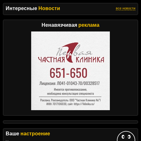
Интересные
Новости
все новости
Ненавязчивая
реклама
Ваше
настроение