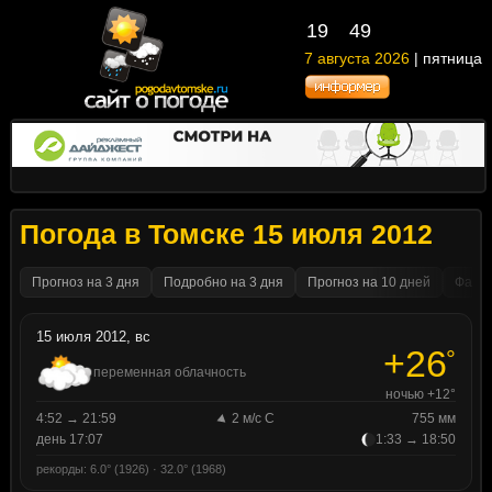
19
49
7 августа 2026
| пятница
Погода в Томске 15 июля 2012
Прогноз на 3 дня
Подробно на 3 дня
Прогноз на 10 дней
Факти
15 июля 2012, вс
+26
°
переменная облачность
ночью +12°
4:52 → 21:59
2 м/с С
755 мм
день 17:07
1:33 → 18:50
рекорды: 6.0° (1926) · 32.0° (1968)