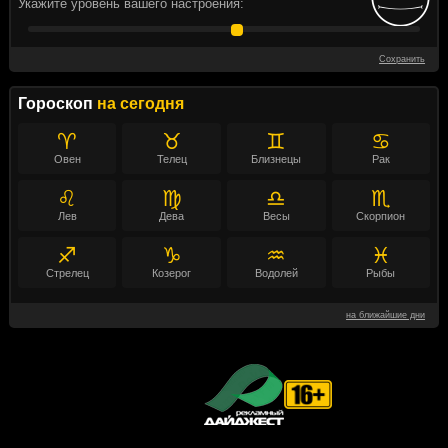
Укажите уровень вашего настроения:
Сохранить
Гороскоп
на сегодня
♈
♉
♊
♋
Овен
Телец
Близнецы
Рак
♌
♍
♎
♏
Лев
Дева
Весы
Скорпион
♐
♑
♒
♓
Стрелец
Козерог
Водолей
Рыбы
на ближайшие дни