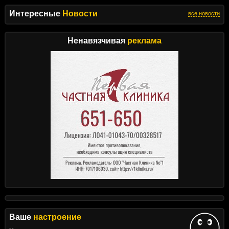
Интересные
Новости
все новости
Ненавязчивая
реклама
Ваше
настроение