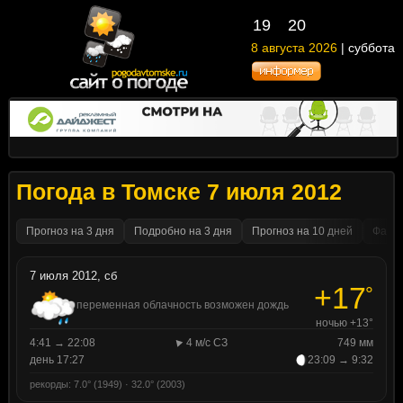
19
20
8 августа 2026
| суббота
Погода в Томске 7 июля 2012
Прогноз на 3 дня
Подробно на 3 дня
Прогноз на 10 дней
Факти
7 июля 2012, сб
+17
°
переменная облачность возможен дождь
ночью +13°
4:41 → 22:08
4 м/с СЗ
749 мм
день 17:27
23:09 → 9:32
рекорды: 7.0° (1949) · 32.0° (2003)