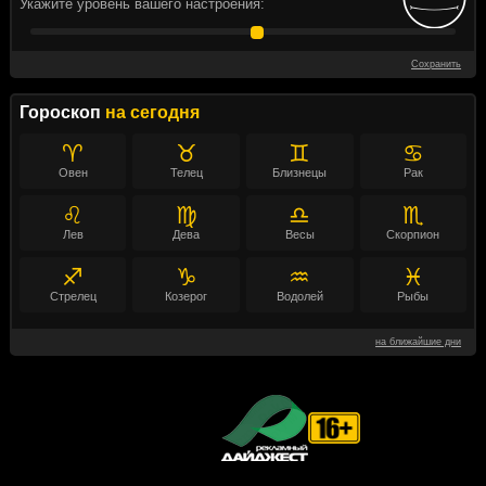
Укажите уровень вашего настроения:
Сохранить
Гороскоп
на сегодня
♈
♉
♊
♋
Овен
Телец
Близнецы
Рак
♌
♍
♎
♏
Лев
Дева
Весы
Скорпион
♐
♑
♒
♓
Стрелец
Козерог
Водолей
Рыбы
на ближайшие дни