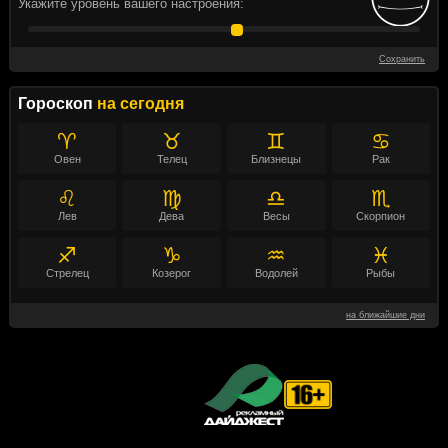
Укажите уровень вашего настроения:
Сохранить
Гороскоп
на сегодня
♈
♉
♊
♋
Овен
Телец
Близнецы
Рак
♌
♍
♎
♏
Лев
Дева
Весы
Скорпион
♐
♑
♒
♓
Стрелец
Козерог
Водолей
Рыбы
на ближайшие дни