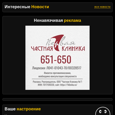
Интересные
Новости
все новости
Ненавязчивая
реклама
Ваше
настроение