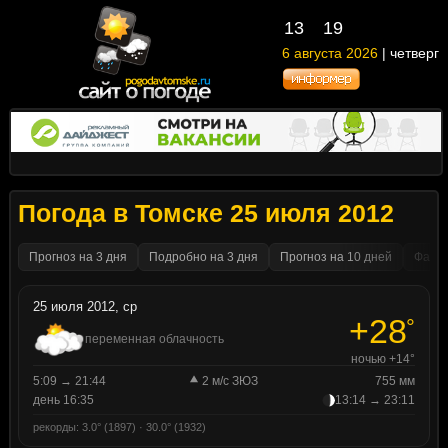
13
19
6 августа 2026
| четверг
Погода в Томске 25 июля 2012
Прогноз на 3 дня
Подробно на 3 дня
Прогноз на 10 дней
Факти
25 июля 2012, ср
+28
°
переменная облачность
ночью +14°
5:09 → 21:44
2 м/с ЗЮЗ
755 мм
день 16:35
13:14 → 23:11
рекорды: 3.0° (1897) · 30.0° (1932)