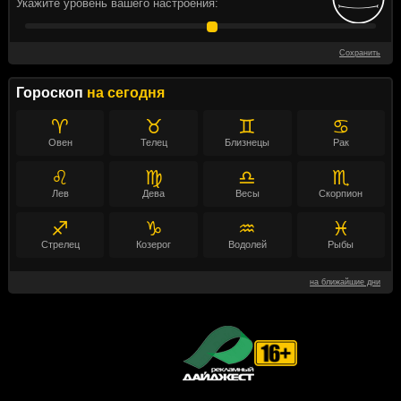
Укажите уровень вашего настроения:
Сохранить
Гороскоп
на сегодня
♈
♉
♊
♋
Овен
Телец
Близнецы
Рак
♌
♍
♎
♏
Лев
Дева
Весы
Скорпион
♐
♑
♒
♓
Стрелец
Козерог
Водолей
Рыбы
на ближайшие дни