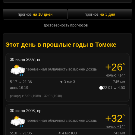
прогноз
на 10 дней
прогноз
на 3 дня
достоверность прогнозов
Этот день в прошлые годы в Томске
30 июля 2007, пн
+26
°
переменная облачность возможен дождь
ночью +14°
5:17 → 21:36
3 м/с З
745 мм
день 16:19
22:01 → 4:53
рекорды: 5.0° (1989) · 32.0° (1948)
30 июля 2008, ср
+32
°
переменная облачность возможен дождь
ночью +14°
5:18 → 21:35
4 м/с ЮЗ
743 мм