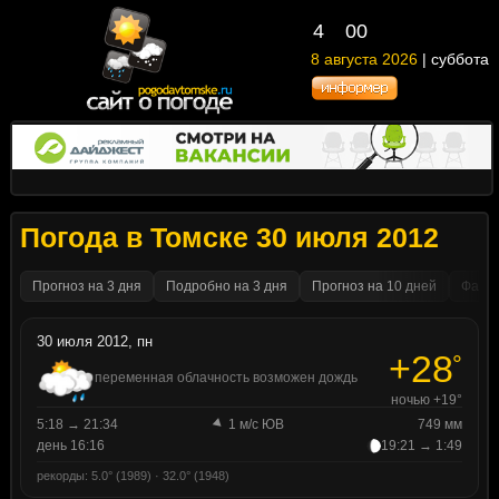
4
00
8 августа 2026
| суббота
Погода в Томске 30 июля 2012
Прогноз на 3 дня
Подробно на 3 дня
Прогноз на 10 дней
Факти
30 июля 2012, пн
+28
°
переменная облачность возможен дождь
ночью +19°
5:18 → 21:34
1 м/с ЮВ
749 мм
день 16:16
19:21 → 1:49
рекорды: 5.0° (1989) · 32.0° (1948)