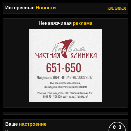
Интересные
Новости
все новости
Ненавязчивая
реклама
Ваше
настроение