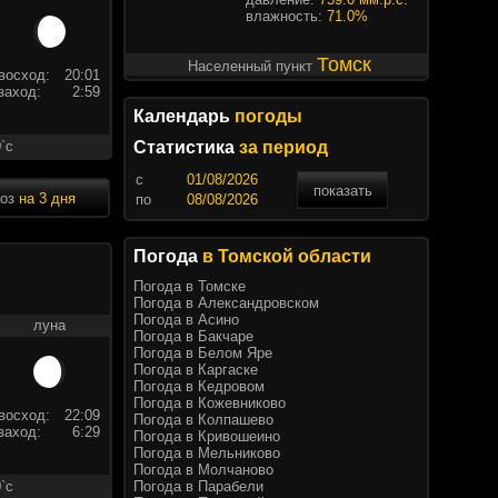
влажность:
71.0%
Томск
Населенный пункт
восход:
20:01
заход:
2:59
Календарь
погоды
`c
Статистика
за период
c
показать
ноз
на 3 дня
по
Погода
в Томской области
Погода в Томске
Погода в Александровском
Погода в Асино
луна
Погода в Бакчаре
Погода в Белом Яре
Погода в Каргаске
Погода в Кедровом
Погода в Кожевниково
восход:
22:09
Погода в Колпашево
заход:
6:29
Погода в Кривошеино
Погода в Мельниково
Погода в Молчаново
Погода в Парабели
`c