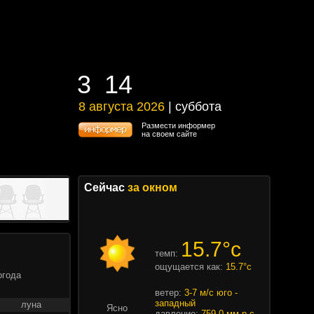
3
14
3
14
8 августа 2026
| суббота
8 августа 2026 | суббота
Размести информер
на своем сайте
Сейчас
за окном
15.7°c
темп:
ощущается как:
15.7°c
огода
ветер:
3-7 м/с юго -
западный
луна
Ясно
давление:
759.0 мм.р.с.