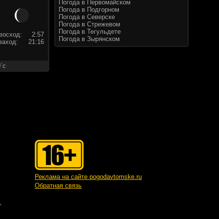
Погода в Первомайском
Погода в Подгорном
Погода в Северске
Погода в Стрежевом
Погода в Тегульдете
восход:
2:57
Погода в Зырянском
заход:
21:16
`c
Реклама на сайте pogodavtomske.ru
Обратная связь
"