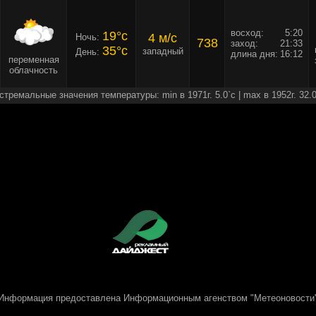
восход:
5:20
19°c
4 м/c
Ночь:
738
заход:
21:33
35°c
западный
День:
длина дня:
16:12
переменная
облачность
стремальные значения температуры: min в 1971г. 5.0`c | max в 1952г. 32.0
Информация предоставлена
Информационным агенством "Метеоновости