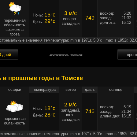
3 м/c
восход:
5:20
15°c
Ночь:
749
заход:
21:32
северо -
переменная
29°c
День:
долгота:
16:12
западный
облачность
возможна
гроза
стремальные значения температуры: min в 1971г. 5.0`c | max в 1952г. 32.0
0 дней
прог
достоверность прогнозов
ь в прошлые годы в Томске
осадки
температура
ветер
давл.
солнце
2 м/c
восход:
5:19
18°c
Ночь:
западный,
746
заход:
21:34
28°c
юго -
День:
длина дня:
16:15
переменная
западный
облачность
стремальные значения температуры: min в 1971г. 5.0`c | max в 1952г. 32.0