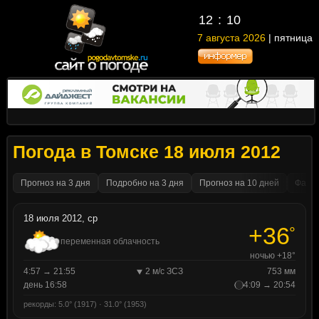
12
10
7 августа 2026
| пятница
Погода в Томске 18 июля 2012
Прогноз на 3 дня
Подробно на 3 дня
Прогноз на 10 дней
Факти
18 июля 2012, ср
+36
°
переменная облачность
ночью +18°
4:57 → 21:55
2 м/с ЗСЗ
753 мм
день 16:58
4:09 → 20:54
рекорды: 5.0° (1917) · 31.0° (1953)