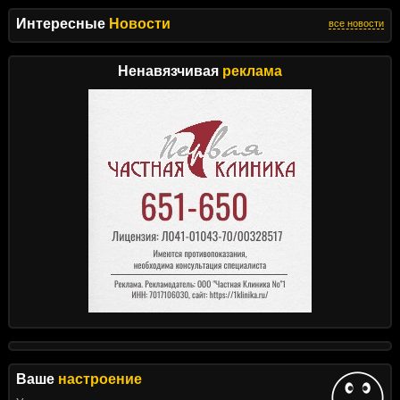
Интересные
Новости
все новости
Ненавязчивая
реклама
Ваше
настроение