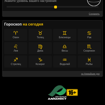
Укажите уровень вашего настроения:
Сохранить
Гороскоп
на сегодня
♈
♉
♊
♋
Овен
Телец
Близнецы
Рак
♌
♍
♎
♏
Лев
Дева
Весы
Скорпион
♐
♑
♒
♓
Стрелец
Козерог
Водолей
Рыбы
на ближайшие дни