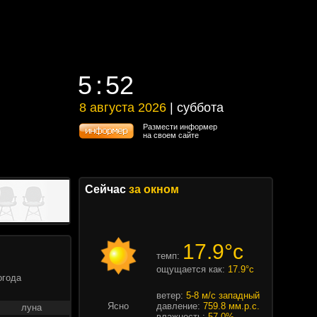
5
52
5
52
8 августа 2026
| суббота
8 августа 2026 | суббота
Размести информер
на своем сайте
Сейчас
за окном
17.9°c
темп:
ощущается как:
17.9°c
огода
ветер:
5-8 м/с западный
Ясно
давление:
759.8 мм.р.с.
луна
влажность:
57.0%