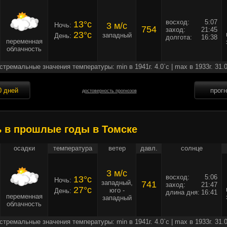
восход:
5:07
13°c
3 м/c
Ночь:
754
заход:
21:45
23°c
западный
День:
долгота:
16:38
переменная
облачность
стремальные значения температуры: min в 1941г. 4.0`c | max в 1933г. 31.0
0 дней
прог
достоверность прогнозов
ь в прошлые годы в Томске
осадки
температура
ветер
давл.
солнце
3 м/c
восход:
5:06
13°c
Ночь:
западный,
741
заход:
21:47
27°c
юго -
День:
длина дня:
16:41
переменная
западный
облачность
стремальные значения температуры: min в 1941г. 4.0`c | max в 1933г. 31.0