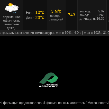
3 м/c
восход:
5:07
10°c
Ночь:
743
заход:
21:46
северо -
переменная
23°c
День:
длина дня:
16:39
западный
облачность
возможен
дождь
стремальные значения температуры: min в 1941г. 4.0`c | max в 1933г. 31.0
Информация предоставлена
Информационным агенством "Метеоновости