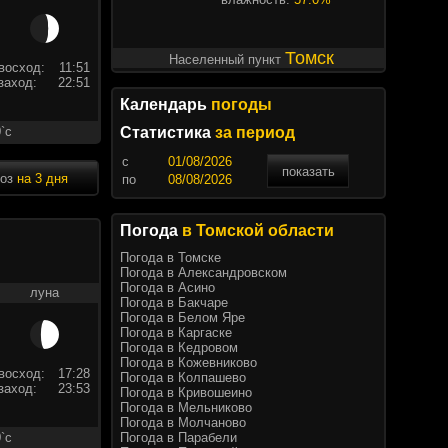
Томск
Населенный пункт
восход:
11:51
заход:
22:51
Календарь
погоды
`c
Статистика
за период
c
показать
ноз
на 3 дня
по
Погода
в Томской области
Погода в Томске
Погода в Александровском
Погода в Асино
луна
Погода в Бакчаре
Погода в Белом Яре
Погода в Каргаске
Погода в Кедровом
Погода в Кожевниково
восход:
17:28
Погода в Колпашево
заход:
23:53
Погода в Кривошеино
Погода в Мельниково
Погода в Молчаново
Погода в Парабели
`c