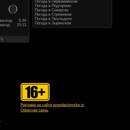
Погода в Первомайском
Погода в Подгорном
Погода в Северске
Погода в Стрежевом
Погода в Тегульдете
восход:
5:34
Погода в Зырянском
заход:
23:13
`c
Реклама на сайте pogodavtomske.ru
Обратная связь
"