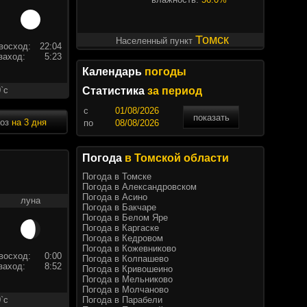
Томск
Населенный пункт
восход:
22:04
заход:
5:23
Календарь
погоды
`c
Статистика
за период
c
показать
ноз
на 3 дня
по
Погода
в Томской области
Погода в Томске
Погода в Александровском
Погода в Асино
луна
Погода в Бакчаре
Погода в Белом Яре
Погода в Каргаске
Погода в Кедровом
Погода в Кожевниково
восход:
0:00
Погода в Колпашево
заход:
8:52
Погода в Кривошеино
Погода в Мельниково
Погода в Молчаново
Погода в Парабели
`c