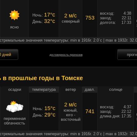
восход:
4:38
17°c
2 м/c
Ночь:
753
заход:
22:11
32°c
северный
День:
долгота:
17:33
ясно
стремальные значения температуры: min в 1916г. 2.0`c | max в 1932г. 32.0
0 дней
прог
достоверность прогнозов
ь в прошлые годы в Томске
осадки
температура
ветер
давл.
солнце
2 м/c
восход:
4:37
15°c
Ночь:
южный,
741
заход:
22:12
29°c
юго -
День:
длина дня:
17:35
переменная
восточный
облачность
стремальные значения температуры: min в 1916г. 2.0`c | max в 1932г. 32.0