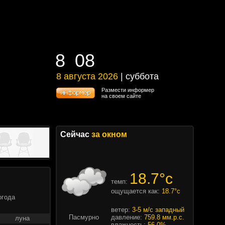
8
08
8
08
8 августа 2026
| суббота
8 августа 2026 | суббота
Размести информер
на своем сайте
Сейчас
за окном
18.7°c
темп:
ощущается как:
18.7°c
огода
ветер:
3-5 м/с западный
Пасмурно
давление:
759.8 мм.р.с.
луна
влажность:
56.0%