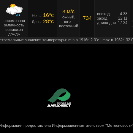
3 м/c
восход:
4:38
16°c
Ночь:
южный,
734
заход:
22:11
переменная
28°c
юго -
День:
длина дня:
17:34
облачность
восточный
возможен
дождь
стремальные значения температуры: min в 1916г. 2.0`c | max в 1932г. 32.0
Информация предоставлена
Информационным агенством "Метеоновости