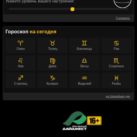
Укажите уровень вашего настроения:
Сохранить
Гороскоп
на сегодня
♈
♉
♊
♋
Овен
Телец
Близнецы
Рак
♌
♍
♎
♏
Лев
Дева
Весы
Скорпион
♐
♑
♒
♓
Стрелец
Козерог
Водолей
Рыбы
на ближайшие дни