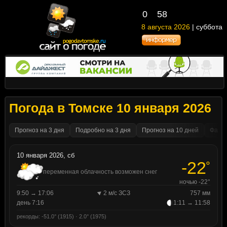
0
58
8 августа 2026
| суббота
Погода в Томске 10 января 2026
Прогноз на 3 дня
Подробно на 3 дня
Прогноз на 10 дней
Факти
10 января 2026, сб
-22
°
переменная облачность возможен снег
ночью -22°
9:50 → 17:06
2 м/с ЗСЗ
757 мм
день 7:16
1:11 → 11:58
рекорды: -51.0° (1915) · 2.0° (1975)