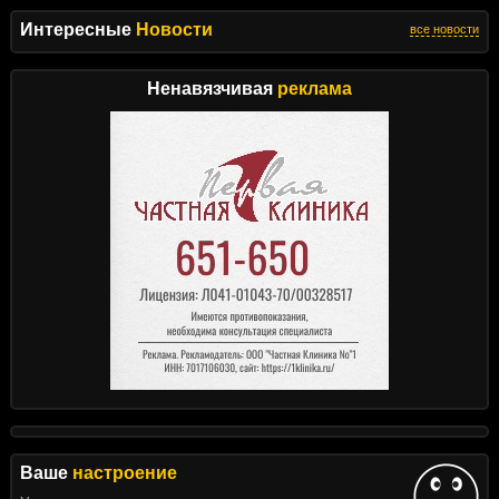
Интересные
Новости
все новости
Ненавязчивая
реклама
Ваше
настроение