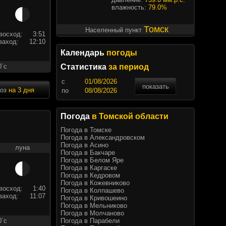
влажность:
79.0%
Томск
Населенный пункт
восход:
3:51
заход:
12:10
Календарь
погоды
0`c
Статистика
за период
c
показать
ноз
на 3 дня
по
Погода
в Томской области
Погода в Томске
Погода в Александровском
Погода в Асино
луна
Погода в Бакчаре
Погода в Белом Яре
Погода в Каргаске
Погода в Кедровом
Погода в Кожевниково
восход:
1:40
Погода в Колпашево
заход:
11:07
Погода в Кривошеино
Погода в Мельниково
Погода в Молчаново
Погода в Парабели
0`c