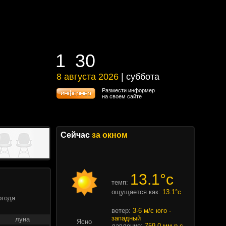
1
30
1
30
8 августа 2026
| суббота
8 августа 2026 | суббота
Размести информер
на своем сайте
Сейчас
за окном
13.1°c
темп:
ощущается как:
13.1°c
огода
ветер:
3-6 м/с юго -
западный
луна
Ясно
давление:
759.0 мм.р.с.