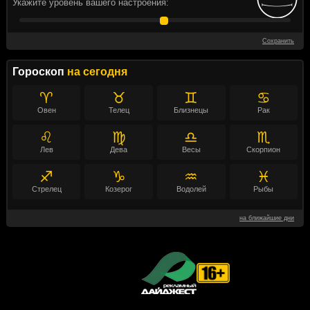
Укажите уровень вашего настроения:
Сохранить
Гороскоп
на сегодня
♈
♉
♊
♋
Овен
Телец
Близнецы
Рак
♌
♍
♎
♏
Лев
Дева
Весы
Скорпион
♐
♑
♒
♓
Стрелец
Козерог
Водолей
Рыбы
на ближайшие дни