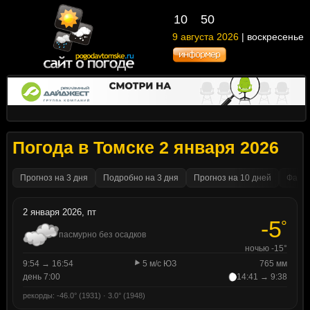
10
50
9 августа 2026
| воскресенье
Погода в Томске 2 января 2026
Прогноз на 3 дня
Подробно на 3 дня
Прогноз на 10 дней
Факти
2 января 2026, пт
-5
°
пасмурно без осадков
ночью -15°
9:54 → 16:54
5 м/с ЮЗ
765 мм
день 7:00
14:41 → 9:38
рекорды: -46.0° (1931) · 3.0° (1948)