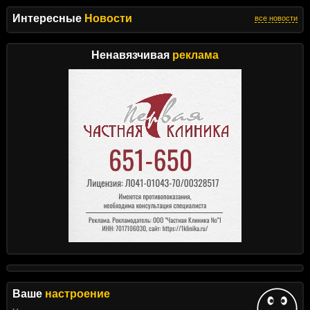
Интересные
Новости
все новости
Ненавязчивая
реклама
Ваше
настроение