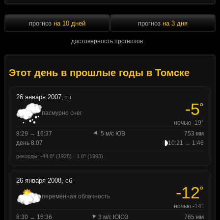
прогноз
на 10 дней
прогноз
на 3 дня
достоверность прогнозов
Этот день в прошлые годы в Томске
26 января 2007, пт
-5
°
пасмурно снег
ночью -19°
8:29 → 16:37
5 м/с ЮВ
753 мм
день 8:07
10:21 → 1:46
рекорды: -44.0° (1928) · 1.0° (1993)
26 января 2008, сб
-12
°
переменная облачность
ночью -14°
8:30 → 16:36
3 м/с ЮЮЗ
765 мм