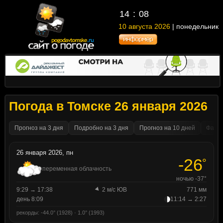
14
08
10 августа 2026
| понедельник
Погода в Томске 26 января 2026
Прогноз на 3 дня
Подробно на 3 дня
Прогноз на 10 дней
Факти
26 января 2026, пн
-26
°
переменная облачность
ночью -37°
9:29 → 17:38
2 м/с ЮВ
771 мм
день 8:09
11:14 → 2:27
рекорды: -44.0° (1928) · 1.0° (1993)