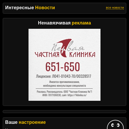
Интересные
Новости
все новости
Ненавязчивая
реклама
Ваше
настроение