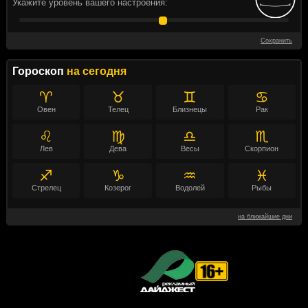
Укажите уровень вашего настроения:
Сохранить
Гороскоп
на сегодня
♈
♉
♊
♋
Овен
Телец
Близнецы
Рак
♌
♍
♎
♏
Лев
Дева
Весы
Скорпион
♐
♑
♒
♓
Стрелец
Козерог
Водолей
Рыбы
на ближайшие дни