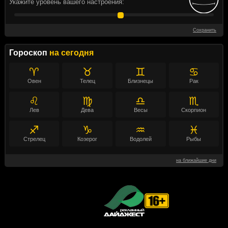
Укажите уровень вашего настроения:
Сохранить
Гороскоп
на сегодня
♈
♉
♊
♋
Овен
Телец
Близнецы
Рак
♌
♍
♎
♏
Лев
Дева
Весы
Скорпион
♐
♑
♒
♓
Стрелец
Козерог
Водолей
Рыбы
на ближайшие дни