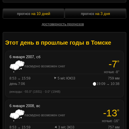
прогноз
на 10 дней
прогноз
на 3 дня
достоверность прогнозов
Этот день в прошлые годы в Томске
6 января 2007, сб
-7
°
пасмурно возможен снег
ночью -8°
8:53 → 15:59
5 м/с ЮЮЗ
759 мм
день 7:06
19:09 → 10:38
рекорды: -55.0° (1931) · 0.0° (1948)
6 января 2008, вс
-13
°
пасмурно возможен снег
ночью -16°
8:53 → 15:59
3 м/с ЗЮЗ
757 мм