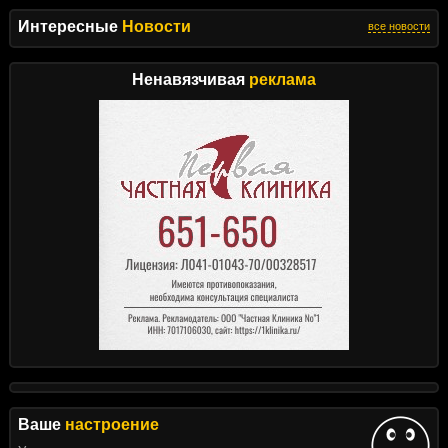
Интересные
Новости
все новости
Ненавязчивая
реклама
Ваше
настроение