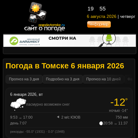
19
55
6 августа 2026
| четверг
Погода в Томске 6 января 2026
Прогноз на 3 дня
Подробно на 3 дня
Прогноз на 10 дней
Факти
6 января 2026, вт
-12
°
пасмурно возможен снег
ночью -14°
9:53 → 17:00
2 м/с ЮЮВ
750 мм
день 7:07
20:58 → 11:37
рекорды: -55.0° (1931) · 0.0° (1948)