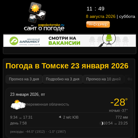
11
49
8 августа 2026
| суббота
Погода в Томске 23 января 2026
Прогноз на 3 дня
Подробно на 3 дня
Прогноз на 10 дней
Факти
23 января 2026, пт
-28
°
переменная облачность
ночью -37°
9:34 → 17:31
2 м/с ЮВ
772 мм
день 7:58
10:54 → 23:25
рекорды: -44.0° (1912) · -1.0° (1967)