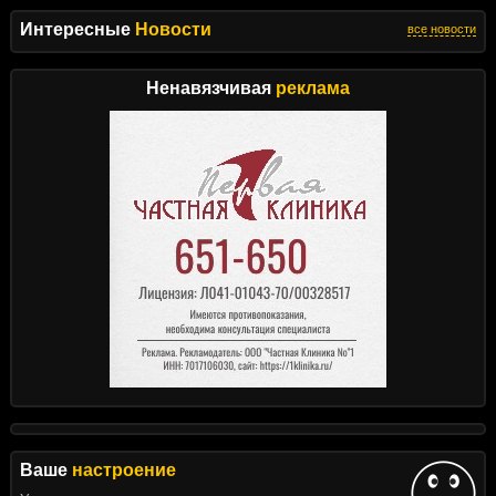
Интересные
Новости
все новости
Ненавязчивая
реклама
Ваше
настроение