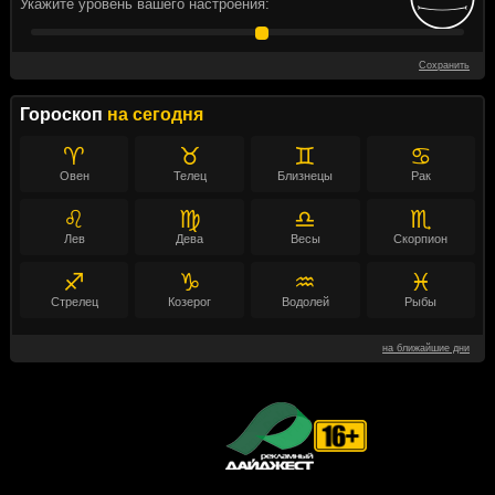
Укажите уровень вашего настроения:
Сохранить
Гороскоп
на сегодня
♈
♉
♊
♋
Овен
Телец
Близнецы
Рак
♌
♍
♎
♏
Лев
Дева
Весы
Скорпион
♐
♑
♒
♓
Стрелец
Козерог
Водолей
Рыбы
на ближайшие дни